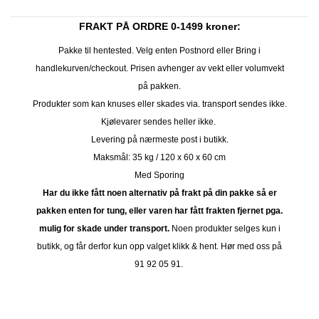
FRAKT PÅ ORDRE 0-1499 kroner:
Pakke til hentested. Velg enten Postnord eller Bring i
handlekurven/checkout. Prisen avhenger av vekt eller volumvekt
på pakken.
Produkter som kan knuses eller skades via. transport sendes ikke.
Kjølevarer sendes heller ikke.
Levering på nærmeste post i butikk.
Maksmål: 35 kg / 120 x 60 x 60 cm
Med Sporing
Har du ikke fått noen alternativ på frakt på din pakke så er
pakken enten for tung, eller varen har fått frakten fjernet pga.
mulig for skade under transport.
Noen produkter selges kun i
butikk, og får derfor kun opp valget klikk & hent. Hør med oss på
91 92 05 91.