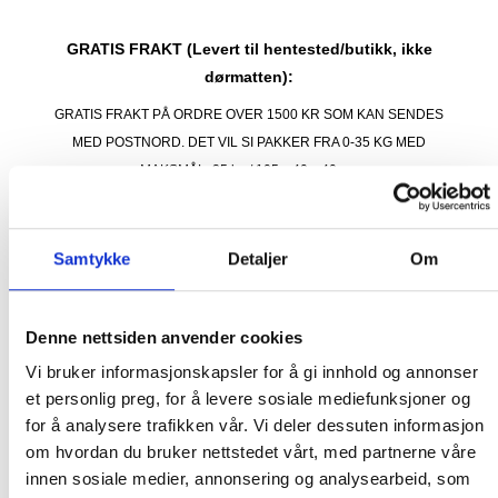
GRATIS FRAKT (Levert til hentested/butikk, ikke
dørmatten):
GRATIS FRAKT PÅ ORDRE OVER 1500 KR SOM KAN SENDES
MED POSTNORD. DET VIL SI PAKKER FRA 0-35 KG MED
MAKSMÅL:
35 kg / 105 x 40 x 40 cm
DET ER IKKE GRATIS FRAKT PÅ ORDRE SOM IKKE KAN SENDES
MED POSTNORD. (BOBLEBAD, LOKK , GRILL, PIZZAOVN OSV.) TA
Samtykke
Detaljer
Om
KONTAKT FOR Å SJEKKE PRIS LEVERT HJEM TIL DEG FOR DISSE
VARENE.
Denne nettsiden anvender cookies
PRIS AVHENGER AV STØRRELSE PÅ KOLLI OG POSTNUMMER TIL
Vi bruker informasjonskapsler for å gi innhold og annonser
KUNDE. CA. 1500- 4499 KR. OM DU IKKE TAR KONTAKT MED OSS
et personlig preg, for å levere sosiale mediefunksjoner og
PÅ TELEFON FØR BESTILLING, BLIR DU KONTAKTET ETTER
for å analysere trafikken vår. Vi deler dessuten informasjon
BESTILLING.
om hvordan du bruker nettstedet vårt, med partnerne våre
innen sosiale medier, annonsering og analysearbeid, som
ORDRE SOM IKKE BLIR BETALT FRAKT PÅ BLIR KANSELLERT.