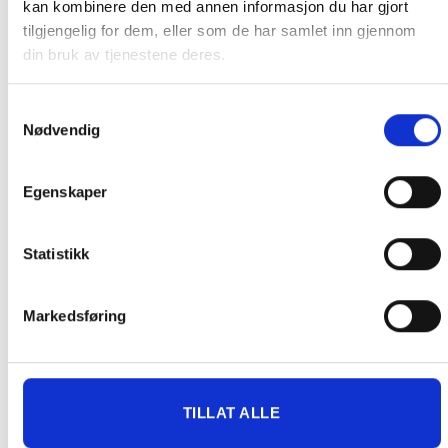
kan kombinere den med annen informasjon du har gjort
tilgjengelig for dem, eller som de har samlet inn gjennom
din bruk av tjenestene deres.
Informasjon ved betaling med Vipps
Vi opplever for øyeblikket at enkelte kunder
Samtykkevalg
ikke mottar ordrebekreftelse etter betaling med
Nødvendig
Vipps. I de aller fleste tilfeller er ordren likevel
registrert i vårt system.
Egenskaper
Før du eventuelt legger inn en ny bestilling, ber
vi deg ta kontakt med oss på 91 92 05 91
Statistikk
mellom kl. 10:00–17:00. Vi sjekker gjerne om
ordren er registrert, slik at du unngår å bestille
Markedsføring
og betale to ganger.
Vi beklager ulempene dette medfører og jobber
med å få problemet løst.
TILLAT ALLE