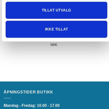
KONTAKT OSS FOR PRIS VED STØRRE
TILLAT UTVALG
FORSENDELSER
BESTILLER DU NOEN AV VÅRE STØRRE/TYNGRE
PRODUKTER, ANBEFALER VI DEG Å KONTAKTE OSS FOR
IKKE TILLAT
PRIS PÅ FRAKT. DU KAN ENTEN RINGE OSS (91 92 05 91)
ELLER LEGGE IGJEN KONTAKTINFO PÅ VÅR
"KONTAKT OSS"
SIDE.
ÅPNINGSTIDER BUTIKK
Mandag - Fredag: 10.00 - 17.00