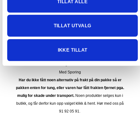
TILLAT ALLE
FRAKT PÅ ORDRE 0-1499 kroner:
Pakke til hentested. Velg enten Postnord eller Bring i
TILLAT UTVALG
handlekurven/checkout. Prisen avhenger av vekt eller volumvekt
på pakken.
Produkter som kan knuses eller skades via. transport sendes ikke.
Kjølevarer sendes heller ikke.
IKKE TILLAT
Levering på nærmeste post i butikk.
Maksmål: 35 kg / 120 x 60 x 60 cm
Med Sporing
Har du ikke fått noen alternativ på frakt på din pakke så er
pakken enten for tung, eller varen har fått frakten fjernet pga.
mulig for skade under transport.
Noen produkter selges kun i
butikk, og får derfor kun opp valget klikk & hent. Hør med oss på
91 92 05 91.