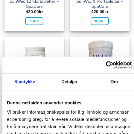
SunWac 12 Klortabletter –
SunWac 9 Klortabletter –
SpaCare
SpaCare
420.00
kr
420.00
kr
KJØP
KJØP
Samtykke
Detaljer
Om
PRODUKTER MED KLOREFFEKT
PRODUKTER MED KLOREFFEKT
Denne nettsiden anvender cookies
MiniChlor Granular –
Vian Klor Granulat
SpaCare
Vi bruker informasjonskapsler for å gi innhold og annonser
299.00
kr
239.00
kr
et personlig preg, for å levere sosiale mediefunksjoner og
for å analysere trafikken vår. Vi deler dessuten informasjon
KJØP
IKKE PÅ LAGER
om hvordan du bruker nettstedet vårt, med partnerne våre