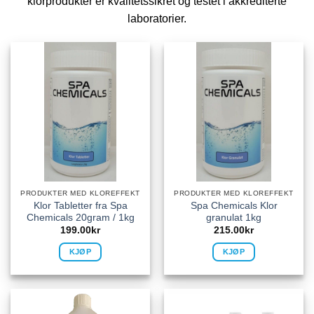
klorprodukter er kvalitetssikret og testet i akkrediterte
laboratorier.
PRODUKTER MED KLOREFFEKT
PRODUKTER MED KLOREFFEKT
Klor Tabletter fra Spa
Spa Chemicals Klor
Chemicals 20gram / 1kg
granulat 1kg
199.00
kr
215.00
kr
KJØP
KJØP