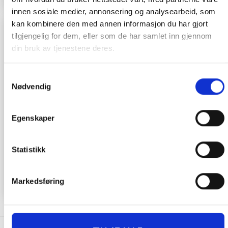
innen sosiale medier, annonsering og analysearbeid, som
TILBUD!
kan kombinere den med annen informasjon du har gjort
tilgjengelig for dem, eller som de har samlet inn gjennom
din bruk av tjenestene deres.
Samtykkevalg
Nødvendig
Egenskaper
PRODUKTER MED KLOREFFEKT
PRODUKTER MED KLOREFFEKT
Tab Twenty
Vian langtids- oppløsende
Langtidsoppløsende
klortabletter 20g
Statistikk
klortabletter – SpaCare
445.00
kr
249.00
kr
KJØP
IKKE PÅ LAGER
Markedsføring