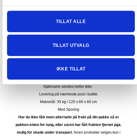
KJØP
KJØP
TILLAT ALLE
TILLAT UTVALG
FRAKT PÅ ORDRE 0-1499 kroner:
Pakke til hentested. Velg enten Postnord eller Bring i
handlekurven/checkout. Prisen avhenger av vekt eller volumvekt
IKKE TILLAT
på pakken.
Produkter som kan knuses eller skades via. transport sendes ikke.
Kjølevarer sendes heller ikke.
Levering på nærmeste post i butikk.
Maksmål: 35 kg / 120 x 60 x 60 cm
Med Sporing
Har du ikke fått noen alternativ på frakt på din pakke så er
pakken enten for tung, eller varen har fått frakten fjernet pga.
mulig for skade under transport.
Noen produkter selges kun i