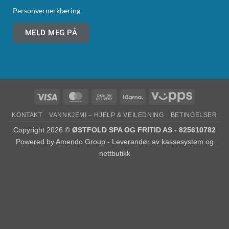
Personvernerklæring
MELD MEG PÅ
KONTAKT
VANNKJEMI – HJELP & VEILEDNING
BETINGELSER
Copyright 2026 ©
ØSTFOLD SPA OG FRITID AS - 825610782
Powered by
Amendo Group - Leverandør av kassesystem og
nettbutikk