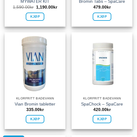
MYWATER KIT
Bromin Tabs – SpaCare
1,590.00
kr
1,190.00
kr
479.00
kr
KJØP
KJØP
KLORFRITT BADEVANN
KLORFRITT BADEVANN
Vian Bromin tabletter
SpaChock – SpaCare
335.00
kr
420.00
kr
KJØP
KJØP