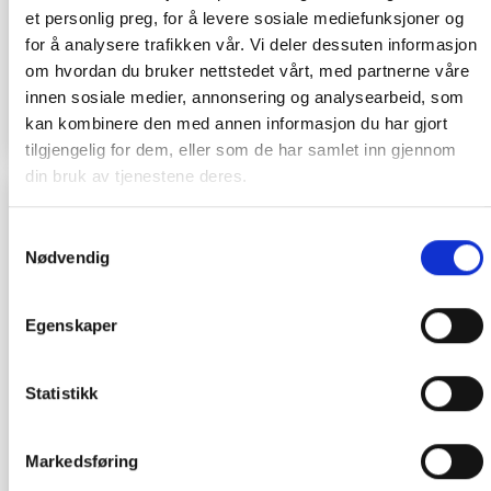
et personlig preg, for å levere sosiale mediefunksjoner og
KLORFRITT BADEVANN
KLORFRITT BADEVANN
Spa Chemicals bromin
Spa Chemicals Spa Shock /
for å analysere trafikken vår. Vi deler dessuten informasjon
tabletter 20gram 1kg
Aktivt Oxygen 1kg
om hvordan du bruker nettstedet vårt, med partnerne våre
269.00
kr
269.00
kr
innen sosiale medier, annonsering og analysearbeid, som
KJØP
KJØP
kan kombinere den med annen informasjon du har gjort
tilgjengelig for dem, eller som de har samlet inn gjennom
din bruk av tjenestene deres.
Samtykkevalg
Nødvendig
Egenskaper
Statistikk
KLORFRITT BADEVANN
KLORFRITT BADEVANN
Spa Frog flytesystem
Spa Frog Bromin
komplett med bromin og
Markedsføring
mineraler
700.00
kr
219.00
kr