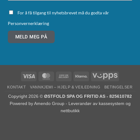
For å få tilgang til nyhetsbrevet må du godta vår
Personvernerklæring
MELD MEG PÅ
KONTAKT
VANNKJEMI – HJELP & VEILEDNING
BETINGELSER
Copyright 2026 ©
ØSTFOLD SPA OG FRITID AS - 825610782
Powered by
Amendo Group - Leverandør av kassesystem og
nettbutikk