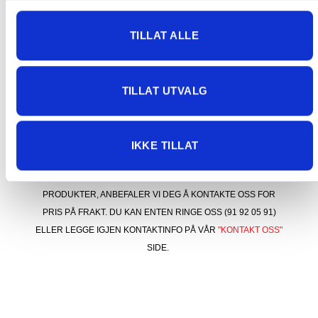
ordren er registrert, slik at du unngår å bestille
og betale to ganger.
TILLAT ALLE
Vi beklager ulempene dette medfører og jobber
med å få problemet løst.
TILLAT UTVALG
KONTAKT OSS FOR PRIS VED STØRRE
IKKE TILLAT
FORSENDELSER
BESTILLER DU NOEN AV VÅRE STØRRE/TYNGRE
PRODUKTER, ANBEFALER VI DEG Å KONTAKTE OSS FOR
PRIS PÅ FRAKT. DU KAN ENTEN RINGE OSS (91 92 05 91)
ELLER LEGGE IGJEN KONTAKTINFO PÅ VÅR
"KONTAKT OSS"
SIDE.