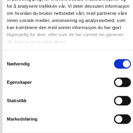
for å analysere trafikken vår. Vi deler dessuten informasjon
PRIS AVHENGER AV STØRRELSE PÅ KOLLI OG POSTNUMMER TIL
om hvordan du bruker nettstedet vårt, med partnerne våre
KUNDE. CA. 1500- 4499 KR. OM DU IKKE TAR KONTAKT MED OSS
innen sosiale medier, annonsering og analysearbeid, som
PÅ TELEFON FØR BESTILLING, BLIR DU KONTAKTET ETTER
kan kombinere den med annen informasjon du har gjort
BESTILLING.
tilgjengelig for dem, eller som de har samlet inn gjennom
din bruk av tjenestene deres.
ORDRE SOM IKKE BLIR BETALT FRAKT PÅ BLIR KANSELLERT.
Samtykkevalg
Nødvendig
Informasjon ved betaling med Vipps
Vi opplever for øyeblikket at enkelte kunder
Egenskaper
ikke mottar ordrebekreftelse etter betaling med
Vipps. I de aller fleste tilfeller er ordren likevel
Statistikk
registrert i vårt system.
Før du eventuelt legger inn en ny bestilling, ber
Markedsføring
vi deg ta kontakt med oss på 91 92 05 91
mellom kl. 10:00–17:00. Vi sjekker gjerne om