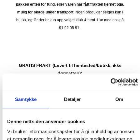
pakken enten for tung, eller varen har fått frakten fjernet pga.
mulig for skade under transport.
Noen produkter selges kun i
butikk, og får derfor kun opp valget klikk & hent. Hør med oss på
91 92 05 91.
GRATIS FRAKT (Levert til hentested/butikk, ikke
dørmatten):
GRATIS FRAKT PÅ ORDRE OVER 1500 KR SOM KAN SENDES
MED POSTNORD. DET VIL SI PAKKER FRA 0-35 KG MED
Samtykke
Detaljer
Om
MAKSMÅL:
35 kg / 105 x 40 x 40 cm
DET ER IKKE GRATIS FRAKT PÅ ORDRE SOM IKKE KAN SENDES
Denne nettsiden anvender cookies
MED POSTNORD. (BOBLEBAD, LOKK , GRILL, PIZZAOVN OSV.) TA
KONTAKT FOR Å SJEKKE PRIS LEVERT HJEM TIL DEG FOR DISSE
Vi bruker informasjonskapsler for å gi innhold og annonser
VARENE.
et personlig preg, for å levere sosiale mediefunksjoner og