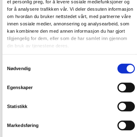
et personlig preg, for å levere sosiale mediefunksjoner og
VARENE.
for å analysere trafikken vår. Vi deler dessuten informasjon
om hvordan du bruker nettstedet vårt, med partnerne våre
PRIS AVHENGER AV STØRRELSE PÅ KOLLI OG POSTNUMMER TIL
innen sosiale medier, annonsering og analysearbeid, som
KUNDE. CA. 1500- 4499 KR. OM DU IKKE TAR KONTAKT MED OSS
kan kombinere den med annen informasjon du har gjort
PÅ TELEFON FØR BESTILLING, BLIR DU KONTAKTET ETTER
tilgjengelig for dem, eller som de har samlet inn gjennom
BESTILLING.
din bruk av tjenestene deres.
ORDRE SOM IKKE BLIR BETALT FRAKT PÅ BLIR KANSELLERT.
Samtykkevalg
Nødvendig
Informasjon ved betaling med Vipps
Vi opplever for øyeblikket at enkelte kunder
Egenskaper
ikke mottar ordrebekreftelse etter betaling med
Vipps. I de aller fleste tilfeller er ordren likevel
Statistikk
registrert i vårt system.
Før du eventuelt legger inn en ny bestilling, ber
Markedsføring
vi deg ta kontakt med oss på 91 92 05 91