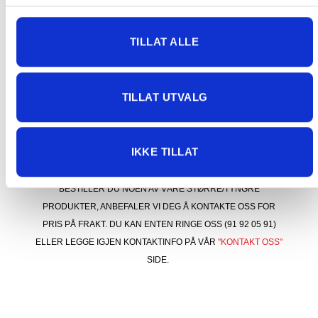
mellom kl. 10:00–17:00. Vi sjekker gjerne om
ordren er registrert, slik at du unngår å bestille
og betale to ganger.
TILLAT ALLE
Vi beklager ulempene dette medfører og jobber
med å få problemet løst.
TILLAT UTVALG
KONTAKT OSS FOR PRIS VED STØRRE
IKKE TILLAT
FORSENDELSER
BESTILLER DU NOEN AV VÅRE STØRRE/TYNGRE
PRODUKTER, ANBEFALER VI DEG Å KONTAKTE OSS FOR
PRIS PÅ FRAKT. DU KAN ENTEN RINGE OSS (91 92 05 91)
ELLER LEGGE IGJEN KONTAKTINFO PÅ VÅR
"KONTAKT OSS"
SIDE.