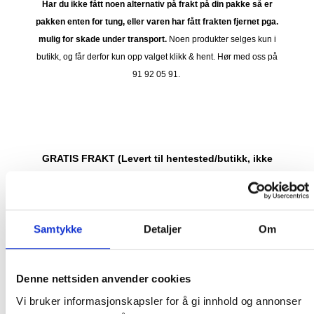
Har du ikke fått noen alternativ på frakt på din pakke så er
pakken enten for tung, eller varen har fått frakten fjernet pga.
mulig for skade under transport.
Noen produkter selges kun i
butikk, og får derfor kun opp valget klikk & hent. Hør med oss på
91 92 05 91.
GRATIS FRAKT (Levert til hentested/butikk, ikke
dørmatten):
GRATIS FRAKT PÅ ORDRE OVER 1500 KR SOM KAN SENDES
MED POSTNORD. DET VIL SI PAKKER FRA 0-35 KG MED
Samtykke
Detaljer
Om
MAKSMÅL:
35 kg / 105 x 40 x 40 cm
DET ER IKKE GRATIS FRAKT PÅ ORDRE SOM IKKE KAN SENDES
Denne nettsiden anvender cookies
MED POSTNORD. (BOBLEBAD, LOKK , GRILL, PIZZAOVN OSV.) TA
Vi bruker informasjonskapsler for å gi innhold og annonser
KONTAKT FOR Å SJEKKE PRIS LEVERT HJEM TIL DEG FOR DISSE