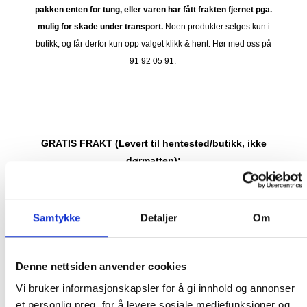
pakken enten for tung, eller varen har fått frakten fjernet pga.
mulig for skade under transport.
Noen produkter selges kun i
butikk, og får derfor kun opp valget klikk & hent. Hør med oss på
91 92 05 91.
GRATIS FRAKT (Levert til hentested/butikk, ikke
dørmatten):
GRATIS FRAKT PÅ ORDRE OVER 1500 KR SOM KAN SENDES
MED POSTNORD. DET VIL SI PAKKER FRA 0-35 KG MED
Samtykke
Detaljer
Om
MAKSMÅL:
35 kg / 105 x 40 x 40 cm
DET ER IKKE GRATIS FRAKT PÅ ORDRE SOM IKKE KAN SENDES
Denne nettsiden anvender cookies
MED POSTNORD. (BOBLEBAD, LOKK , GRILL, PIZZAOVN OSV.) TA
KONTAKT FOR Å SJEKKE PRIS LEVERT HJEM TIL DEG FOR DISSE
Vi bruker informasjonskapsler for å gi innhold og annonser
VARENE.
et personlig preg, for å levere sosiale mediefunksjoner og