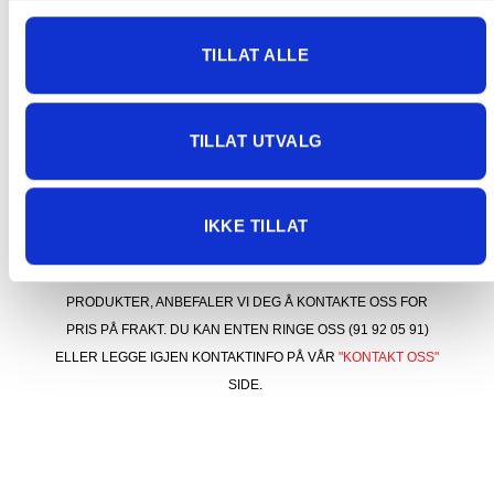
ordren er registrert, slik at du unngår å bestille
og betale to ganger.
TILLAT ALLE
Vi beklager ulempene dette medfører og jobber
med å få problemet løst.
TILLAT UTVALG
KONTAKT OSS FOR PRIS VED STØRRE
IKKE TILLAT
FORSENDELSER
BESTILLER DU NOEN AV VÅRE STØRRE/TYNGRE
PRODUKTER, ANBEFALER VI DEG Å KONTAKTE OSS FOR
PRIS PÅ FRAKT. DU KAN ENTEN RINGE OSS (91 92 05 91)
ELLER LEGGE IGJEN KONTAKTINFO PÅ VÅR
"KONTAKT OSS"
SIDE.