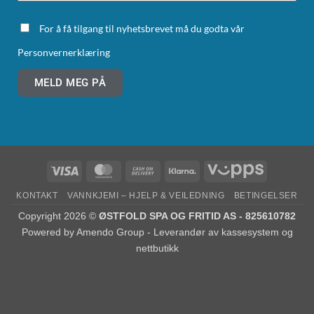
For å få tilgang til nyhetsbrevet må du godta vår
Personvernerklæring
MELD MEG PÅ
KONTAKT
VANNKJEMI – HJELP & VEILEDNING
BETINGELSER
Copyright 2026 ©
ØSTFOLD SPA OG FRITID AS - 825610782
Powered by
Amendo Group - Leverandør av kassesystem og
nettbutikk