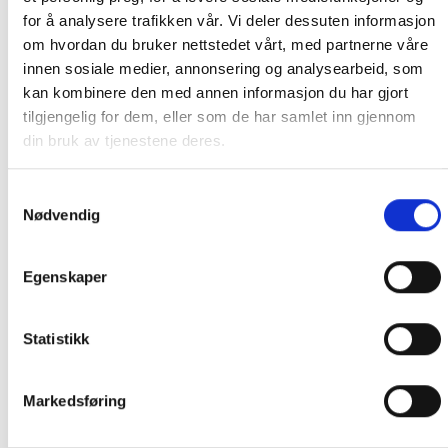
for å analysere trafikken vår. Vi deler dessuten informasjon
PRIS AVHENGER AV STØRRELSE PÅ KOLLI OG POSTNUMMER TIL
om hvordan du bruker nettstedet vårt, med partnerne våre
KUNDE. CA. 1500- 4499 KR. OM DU IKKE TAR KONTAKT MED OSS
innen sosiale medier, annonsering og analysearbeid, som
PÅ TELEFON FØR BESTILLING, BLIR DU KONTAKTET ETTER
kan kombinere den med annen informasjon du har gjort
BESTILLING.
tilgjengelig for dem, eller som de har samlet inn gjennom
din bruk av tjenestene deres.
ORDRE SOM IKKE BLIR BETALT FRAKT PÅ BLIR KANSELLERT.
Samtykkevalg
Nødvendig
Informasjon ved betaling med Vipps
Vi opplever for øyeblikket at enkelte kunder
Egenskaper
ikke mottar ordrebekreftelse etter betaling med
Vipps. I de aller fleste tilfeller er ordren likevel
Statistikk
registrert i vårt system.
Før du eventuelt legger inn en ny bestilling, ber
Markedsføring
vi deg ta kontakt med oss på 91 92 05 91
mellom kl. 10:00–17:00. Vi sjekker gjerne om