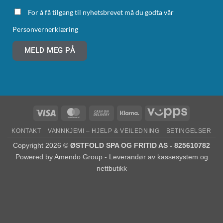
For å få tilgang til nyhetsbrevet må du godta vår
Personvernerklæring
MELD MEG PÅ
KONTAKT
VANNKJEMI – HJELP & VEILEDNING
BETINGELSER
Copyright 2026 ©
ØSTFOLD SPA OG FRITID AS - 825610782
Powered by
Amendo Group - Leverandør av kassesystem og
nettbutikk