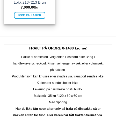
Lokk 213×213 Brun
7,000.00
kr
IKKE PÅ LAGER
FRAKT PÅ ORDRE 0-1499 kroner:
Pakke til hentested. Velg enten Postnord eller Bring i
handlekurven/checkout. Prisen avhenger av vekt eller volumvekt
på pakken.
Produkter som kan knuses eller skades via. transport sendes ikke.
Kjølevarer sendes heller ikke.
Levering på nærmeste post i butikk.
Maksmål: 35 kg / 120 x 60 x 60 cm
Med Sporing
Har du ikke fått noen alternativ på frakt på din pakke så er
pakken enten for tung, eller varen har fått frakten fjernet pga.