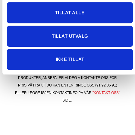
og betale to ganger.
TILLAT ALLE
Vi beklager ulempene dette medfører og jobber
med å få problemet løst.
TILLAT UTVALG
KONTAKT OSS FOR PRIS VED STØRRE
IKKE TILLAT
FORSENDELSER
BESTILLER DU NOEN AV VÅRE STØRRE/TYNGRE
PRODUKTER, ANBEFALER VI DEG Å KONTAKTE OSS FOR
PRIS PÅ FRAKT. DU KAN ENTEN RINGE OSS (91 92 05 91)
ELLER LEGGE IGJEN KONTAKTINFO PÅ VÅR
"KONTAKT OSS"
SIDE.