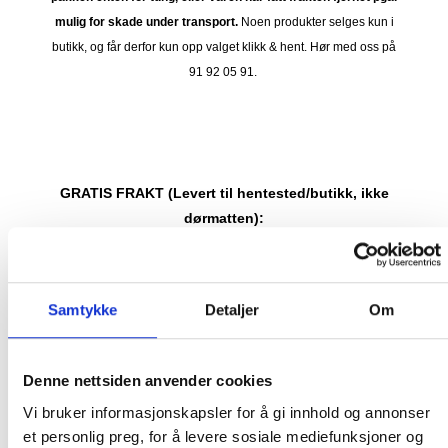
mulig for skade under transport.
Noen produkter selges kun i
butikk, og får derfor kun opp valget klikk & hent. Hør med oss på
91 92 05 91.
GRATIS FRAKT (Levert til hentested/butikk, ikke
dørmatten):
GRATIS FRAKT PÅ ORDRE OVER 1500 KR SOM KAN SENDES
MED POSTNORD. DET VIL SI PAKKER FRA 0-35 KG MED
MAKSMÅL:
35 kg / 105 x 40 x 40 cm
Samtykke
Detaljer
Om
DET ER IKKE GRATIS FRAKT PÅ ORDRE SOM IKKE KAN SENDES
MED POSTNORD. (BOBLEBAD, LOKK , GRILL, PIZZAOVN OSV.) TA
Denne nettsiden anvender cookies
KONTAKT FOR Å SJEKKE PRIS LEVERT HJEM TIL DEG FOR DISSE
Vi bruker informasjonskapsler for å gi innhold og annonser
VARENE.
et personlig preg, for å levere sosiale mediefunksjoner og