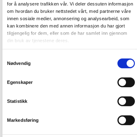
for å analysere trafikken vår. Vi deler dessuten informasjon
PRIS AVHENGER AV STØRRELSE PÅ KOLLI OG POSTNUMMER TIL
om hvordan du bruker nettstedet vårt, med partnerne våre
KUNDE. CA. 1500- 4499 KR. OM DU IKKE TAR KONTAKT MED OSS
innen sosiale medier, annonsering og analysearbeid, som
PÅ TELEFON FØR BESTILLING, BLIR DU KONTAKTET ETTER
kan kombinere den med annen informasjon du har gjort
BESTILLING.
tilgjengelig for dem, eller som de har samlet inn gjennom
din bruk av tjenestene deres.
ORDRE SOM IKKE BLIR BETALT FRAKT PÅ BLIR KANSELLERT.
Samtykkevalg
Informasjon ved betaling med Vipps
Nødvendig
Vi opplever for øyeblikket at enkelte kunder
Egenskaper
ikke mottar ordrebekreftelse etter betaling med
Vipps. I de aller fleste tilfeller er ordren likevel
registrert i vårt system.
Statistikk
Før du eventuelt legger inn en ny bestilling, ber
Markedsføring
vi deg ta kontakt med oss på 91 92 05 91
mellom kl. 10:00–17:00. Vi sjekker gjerne om
ordren er registrert, slik at du unngår å bestille