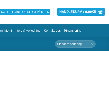
HANDLEKURV /
0.00
KR
 FRAKT - LES INFO NEDERST PÅ SIDEN
annkjemi – hjelp & veiledning
Kontakt oss
Finansiering