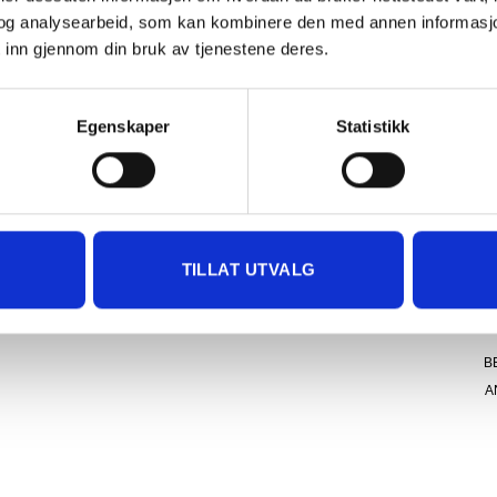
DET ER IKKE GRATIS FRAKT PÅ ORDRE SOM IKKE KAN SENDES
Fø
og analysearbeid, som kan kombinere den med annen informasjon d
MED POSTNORD. (BOBLEBAD, LOKK , GRILL, PIZZAOVN OSV.) TA
vi
 inn gjennom din bruk av tjenestene deres.
KONTAKT FOR Å SJEKKE PRIS LEVERT HJEM TIL DEG FOR DISSE
kl
VARENE.
re
.
Egenskaper
Statistikk
g
PRIS AVHENGER AV STØRRELSE PÅ KOLLI OG POSTNUMMER TIL
KUNDE. CA. 1500- 4499 KR. OM DU IKKE TAR KONTAKT MED OSS PÅ
91
Vi
TELEFON FØR BESTILLING, BLIR DU KONTAKTET ETTER
me
BESTILLING.
TILLAT UTVALG
ORDRE SOM IKKE BLIR BETALT FRAKT PÅ BLIR KANSELLERT.
B
A