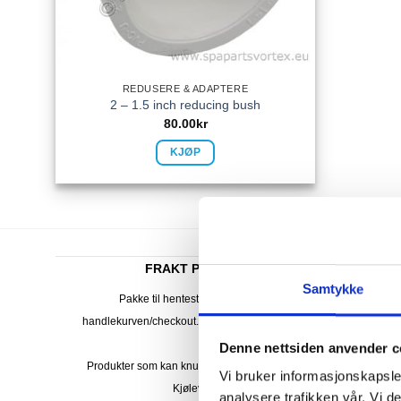
REDUSERE & ADAPTERE
2 – 1.5 inch reducing bush
80.00
kr
KJØP
FRAKT PÅ ORDRE 0-1499 kroner:
Samtykke
Pakke til hentested. Velg enten Postnord eller Bring i
handlekurven/checkout. Prisen avhenger av vekt eller volumvekt 
pakken.
Denne nettsiden anvender c
Produkter som kan knuses eller skades via. transport sendes ikk
Vi bruker informasjonskapsler
Kjølevarer sendes heller ikke.
analysere trafikken vår. Vi 