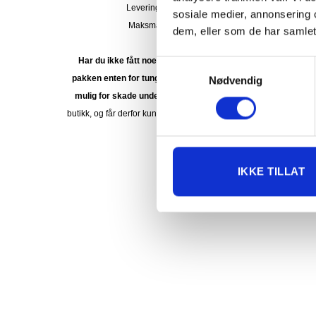
Levering på nærmeste post i butikk.
sosiale medier, annonsering 
Maksmål: 35 kg / 120 x 60 x 60 cm
dem, eller som de har samlet
Med Sporing
Har du ikke fått noen alternativ på frakt på din pakke så er
Samtykkevalg
pakken enten for tung, eller varen har fått frakten fjernet pga
Nødvendig
mulig for skade under transport.
Noen produkter selges kun i
butikk, og får derfor kun opp valget klikk & hent. Hør med oss på 
92 05 91.
IKKE TILLAT