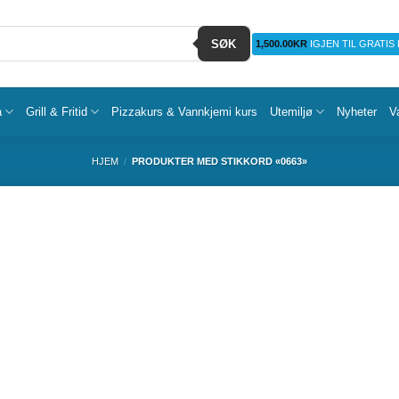
SØK
1,500.00
KR
IGJEN TIL GRATIS
a
Grill & Fritid
Pizzakurs & Vannkjemi kurs
Utemiljø
Nyheter
V
HJEM
/
PRODUKTER MED STIKKORD «0663»