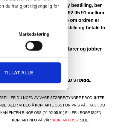
r du eventuelt legger inn en ny bestilling, ber
u har gjort tilgjengelig for
 deg ta kontakt med oss på 91 92 05 91 mellom
. 10:00–17:00. Vi sjekker gjerne om ordren er
gistrert, slik at du unngår å bestille og betale to
Markedsføring
anger.
 beklager ulempene dette medfører og jobber
d å få problemet løst.
TILLAT ALLE
KONTAKT OSS FOR PRIS VED STØRRE
FORSENDELSER
ESTILLER DU NOEN AV VÅRE STØRRE/TYNGRE PRODUKTER,
NBEFALER VI DEG Å KONTAKTE OSS FOR PRIS PÅ FRAKT. DU
KAN ENTEN RINGE OSS (91 92 05 91) ELLER LEGGE IGJEN
KONTAKTINFO PÅ VÅR
"KONTAKT OSS"
SIDE.