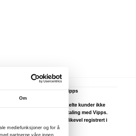
nformasjon ved betaling med Vipps
Om
 opplever for øyeblikket at enkelte kunder ikke
ttar ordrebekreftelse etter betaling med Vipps.
de aller fleste tilfeller er ordren likevel registrert i
iale mediefunksjoner og for å
rt system.
 med partnerne våre innen