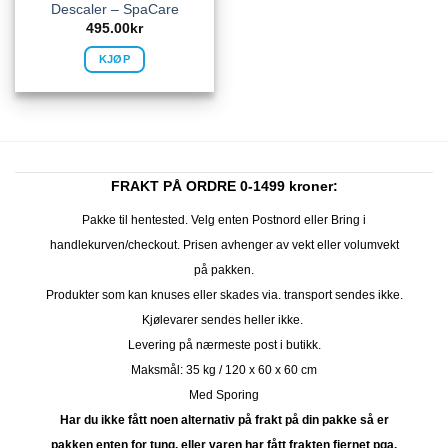
Descaler – SpaCare
495.00
kr
KJØP
FRAKT PÅ ORDRE 0-1499 kroner:
Pakke til hentested. Velg enten Postnord eller Bring i
handlekurven/checkout. Prisen avhenger av vekt eller volumvekt
på pakken.
Produkter som kan knuses eller skades via. transport sendes ikke.
Kjølevarer sendes heller ikke.
Levering på nærmeste post i butikk.
Maksmål: 35 kg / 120 x 60 x 60 cm
Med Sporing
Har du ikke fått noen alternativ på frakt på din pakke så er
pakken enten for tung, eller varen har fått frakten fjernet pga.