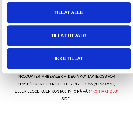
og betale to ganger.
TILLAT ALLE
Vi beklager ulempene dette medfører og jobber
med å få problemet løst.
TILLAT UTVALG
KONTAKT OSS FOR PRIS VED STØRRE
IKKE TILLAT
FORSENDELSER
BESTILLER DU NOEN AV VÅRE STØRRE/TYNGRE
PRODUKTER, ANBEFALER VI DEG Å KONTAKTE OSS FOR
PRIS PÅ FRAKT. DU KAN ENTEN RINGE OSS (91 92 05 91)
ELLER LEGGE IGJEN KONTAKTINFO PÅ VÅR
"KONTAKT OSS"
SIDE.