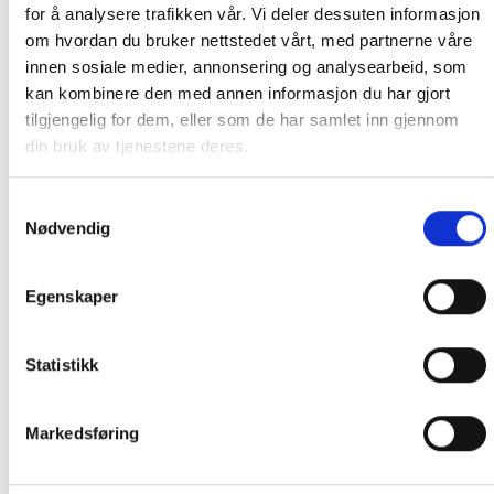
for å analysere trafikken vår. Vi deler dessuten informasjon
PRIS AVHENGER AV STØRRELSE PÅ KOLLI OG POSTNUMMER TIL
om hvordan du bruker nettstedet vårt, med partnerne våre
KUNDE. CA. 1500- 4499 KR. OM DU IKKE TAR KONTAKT MED OSS
innen sosiale medier, annonsering og analysearbeid, som
PÅ TELEFON FØR BESTILLING, BLIR DU KONTAKTET ETTER
kan kombinere den med annen informasjon du har gjort
BESTILLING.
tilgjengelig for dem, eller som de har samlet inn gjennom
din bruk av tjenestene deres.
ORDRE SOM IKKE BLIR BETALT FRAKT PÅ BLIR KANSELLERT.
Samtykkevalg
Informasjon ved betaling med Vipps
Nødvendig
Vi opplever for øyeblikket at enkelte kunder
Egenskaper
ikke mottar ordrebekreftelse etter betaling med
Vipps. I de aller fleste tilfeller er ordren likevel
registrert i vårt system.
Statistikk
Før du eventuelt legger inn en ny bestilling, ber
Markedsføring
vi deg ta kontakt med oss på 91 92 05 91
mellom kl. 10:00–17:00. Vi sjekker gjerne om
ordren er registrert, slik at du unngår å bestille