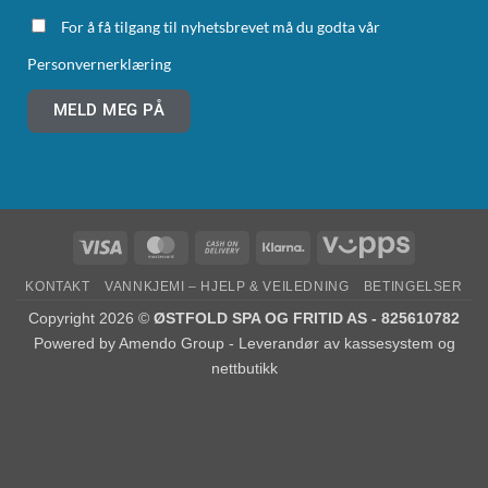
For å få tilgang til nyhetsbrevet må du godta vår
Personvernerklæring
MELD MEG PÅ
KONTAKT
VANNKJEMI – HJELP & VEILEDNING
BETINGELSER
Copyright 2026 ©
ØSTFOLD SPA OG FRITID AS - 825610782
Powered by
Amendo Group - Leverandør av kassesystem og
nettbutikk