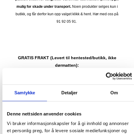
mulig for skade under transport.
Noen produkter selges kun i
butikk, og får derfor kun opp valget klikk & hent. Hør med oss på
91 92 05 91.
GRATIS FRAKT (Levert til hentested/butikk, ikke
dørmatten):
GRATIS FRAKT PÅ ORDRE OVER 1500 KR SOM KAN SENDES
MED POSTNORD. DET VIL SI PAKKER FRA 0-35 KG MED
MAKSMÅL:
35 kg / 105 x 40 x 40 cm
Samtykke
Detaljer
Om
DET ER IKKE GRATIS FRAKT PÅ ORDRE SOM IKKE KAN SENDES
MED POSTNORD. (BOBLEBAD, LOKK , GRILL, PIZZAOVN OSV.) TA
Denne nettsiden anvender cookies
KONTAKT FOR Å SJEKKE PRIS LEVERT HJEM TIL DEG FOR DISSE
Vi bruker informasjonskapsler for å gi innhold og annonser
VARENE.
et personlig preg, for å levere sosiale mediefunksjoner og