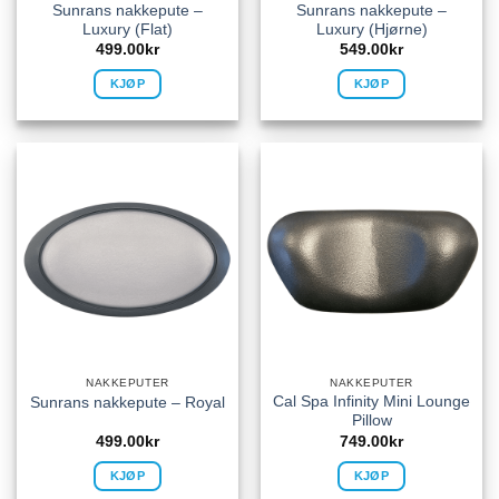
Sunrans nakkepute –
Sunrans nakkepute –
Luxury (Flat)
Luxury (Hjørne)
499.00
kr
549.00
kr
KJØP
KJØP
NAKKEPUTER
NAKKEPUTER
Cal Spa Infinity Mini Lounge
Sunrans nakkepute – Royal
Pillow
499.00
kr
749.00
kr
KJØP
KJØP