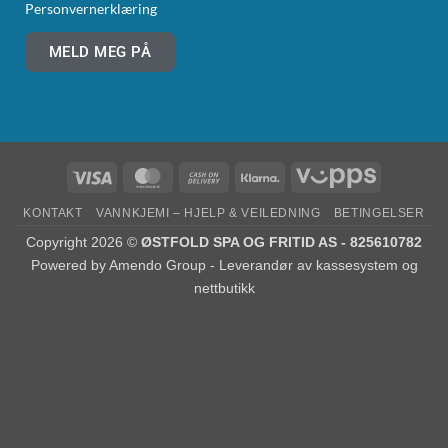
Personvernerklæring
MELD MEG PÅ
KONTAKT
VANNKJEMI – HJELP & VEILEDNING
BETINGELSER
Copyright 2026 ©
ØSTFOLD SPA OG FRITID AS - 825610782
Powered by
Amendo Group - Leverandør av kassesystem og
nettbutikk