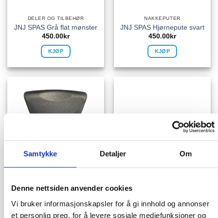
DELER OG TILBEHØR
NAKKEPUTER
JNJ SPAS Grå flat mønster
JNJ SPAS Hjørnepute svart
450.00
kr
450.00
kr
KJØP
KJØP
Samtykke
Detaljer
Om
NAKKEPUTER
NAKKEPUTER
Denne nettsiden anvender cookies
Nakkeplute flat mørk grå
Ponfit nakkepute grå
(Sugekopp)
Vi bruker informasjonskapsler for å gi innhold og annonser
550.00
kr
450.00
kr
et personlig preg, for å levere sosiale mediefunksjoner og