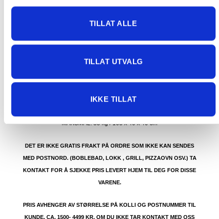
91 92 05 91.
TILLAT ALLE
TILLAT UTVALG
GRATIS FRAKT (Levert til hentested/butikk, ikke
dørmatten):
IKKE TILLAT
GRATIS FRAKT PÅ ORDRE OVER 1500 KR SOM KAN SENDES
MED POSTNORD. DET VIL SI PAKKER FRA 0-35 KG MED
MAKSMÅL:
35 kg / 105 x 40 x 40 cm
DET ER IKKE GRATIS FRAKT PÅ ORDRE SOM IKKE KAN SENDES
MED POSTNORD. (BOBLEBAD, LOKK , GRILL, PIZZAOVN OSV.) TA
KONTAKT FOR Å SJEKKE PRIS LEVERT HJEM TIL DEG FOR DISSE
VARENE.
PRIS AVHENGER AV STØRRELSE PÅ KOLLI OG POSTNUMMER TIL
KUNDE. CA. 1500- 4499 KR. OM DU IKKE TAR KONTAKT MED OSS