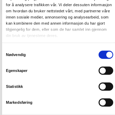
KJØP
KJØP
for å analysere trafikken vår. Vi deler dessuten informasjon
om hvordan du bruker nettstedet vårt, med partnerne våre
innen sosiale medier, annonsering og analysearbeid, som
kan kombinere den med annen informasjon du har gjort
tilgjengelig for dem, eller som de har samlet inn gjennom
FRAKT PÅ ORDRE 0-1499 kroner:
din bruk av tjenestene deres.
Pakke til hentested. Velg enten Postnord eller Bring i
Samtykkevalg
handlekurven/checkout. Prisen avhenger av vekt eller volumvekt
Nødvendig
på pakken.
Produkter som kan knuses eller skades via. transport sendes ikke.
Kjølevarer sendes heller ikke.
Egenskaper
Levering på nærmeste post i butikk.
Maksmål: 35 kg / 120 x 60 x 60 cm
Statistikk
Med Sporing
Har du ikke fått noen alternativ på frakt på din pakke så er
pakken enten for tung, eller varen har fått frakten fjernet pga.
Markedsføring
mulig for skade under transport.
Noen produkter selges kun i
butikk, og får derfor kun opp valget klikk & hent. Hør med oss på