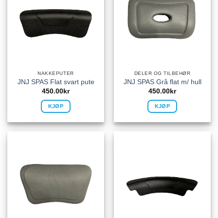
NAKKEPUTER
DELER OG TILBEHØR
JNJ SPAS Flat svart pute
JNJ SPAS Grå flat m/ hull
450.00
kr
450.00
kr
KJØP
KJØP