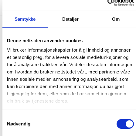
Samtykke
Detaljer
Om
FRAKT PÅ ORDRE 0-1499 kroner:
Pakke til hentested. Velg enten Postnord eller Bring i
Denne nettsiden anvender cookies
handlekurven/checkout. Prisen avhenger av vekt eller volumvekt
Vi bruker informasjonskapsler for å gi innhold og annonser
på pakken.
et personlig preg, for å levere sosiale mediefunksjoner og
Produkter som kan knuses eller skades via. transport sendes ikke.
for å analysere trafikken vår. Vi deler dessuten informasjon
Kjølevarer sendes heller ikke.
om hvordan du bruker nettstedet vårt, med partnerne våre
Levering på nærmeste post i butikk.
innen sosiale medier, annonsering og analysearbeid, som
Maksmål: 35 kg / 120 x 60 x 60 cm
kan kombinere den med annen informasjon du har gjort
Med Sporing
tilgjengelig for dem, eller som de har samlet inn gjennom
Har du ikke fått noen alternativ på frakt på din pakke så er
din bruk av tjenestene deres.
pakken enten for tung, eller varen har fått frakten fjernet pga.
mulig for skade under transport.
Noen produkter selges kun i
Samtykkevalg
butikk, og får derfor kun opp valget klikk & hent. Hør med oss på
Nødvendig
91 92 05 91.