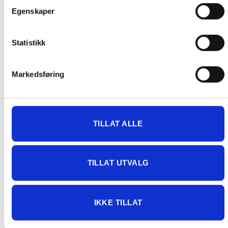
Egenskaper
Statistikk
GRATIS FRAKT (Levert til hentested/butikk, ikke
dørmatten):
Markedsføring
GRATIS FRAKT PÅ ORDRE OVER 1500 KR SOM KAN SENDES
MED POSTNORD. DET VIL SI PAKKER FRA 0-35 KG MED
MAKSMÅL:
35 kg / 105 x 40 x 40 cm
TILLAT ALLE
DET ER IKKE GRATIS FRAKT PÅ ORDRE SOM IKKE KAN SENDES
MED POSTNORD. (BOBLEBAD, LOKK , GRILL, PIZZAOVN OSV.) TA
KONTAKT FOR Å SJEKKE PRIS LEVERT HJEM TIL DEG FOR DISSE
TILLAT UTVALG
VARENE.
PRIS AVHENGER AV STØRRELSE PÅ KOLLI OG POSTNUMMER TIL
IKKE TILLAT
KUNDE. CA. 1500- 4499 KR. OM DU IKKE TAR KONTAKT MED OSS
PÅ TELEFON FØR BESTILLING, BLIR DU KONTAKTET ETTER