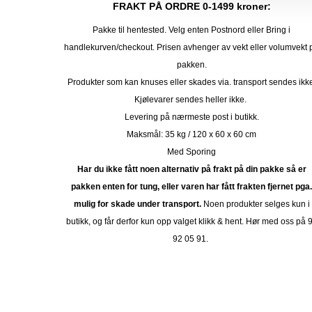
FRAKT PÅ ORDRE 0-1499 kroner:
Pakke til hentested. Velg enten Postnord eller Bring i
handlekurven/checkout. Prisen avhenger av vekt eller volumvekt 
pakken.
Produkter som kan knuses eller skades via. transport sendes ikk
Kjølevarer sendes heller ikke.
Levering på nærmeste post i butikk.
Maksmål: 35 kg / 120 x 60 x 60 cm
Med Sporing
Har du ikke fått noen alternativ på frakt på din pakke så er
pakken enten for tung, eller varen har fått frakten fjernet pga
mulig for skade under transport.
Noen produkter selges kun i
butikk, og får derfor kun opp valget klikk & hent. Hør med oss på 
92 05 91.