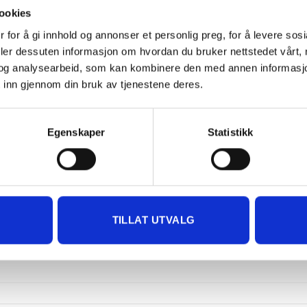
ookies
 for å gi innhold og annonser et personlig preg, for å levere sos
deler dessuten informasjon om hvordan du bruker nettstedet vårt,
og analysearbeid, som kan kombinere den med annen informasjon d
 inn gjennom din bruk av tjenestene deres.
Egenskaper
Statistikk
LUMBING FITTINGS 1 INCH
PLUMBING FITTINGS 1 IN
nch 45 elbow male-female
1 inch – 32mm Adapte
TILLAT UTVALG
99.00
kr
50.00
kr
KJØP
IKKE PÅ LAGER