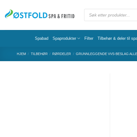
Spabad
Spaprodukter
Filter
Tilbehør & deler til sp
HJEM
/
TILBEHØR
/
RØRDELER
/
GRUNNLEGGENDE VVS-BESLAG ALL