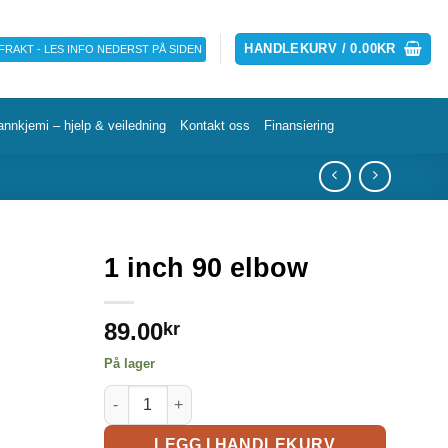
HANDLEKURV /
0.00
KR
 FRAKT - LES INFO NEDERST PÅ SIDEN
annkjemi – hjelp & veiledning
Kontakt oss
Finansiering
1 inch 90 elbow
89.00
kr
På lager
LEGG I HANDLEKURV