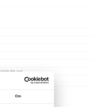
nside this part.
Om