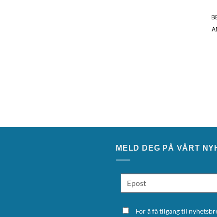
B
A
MELD DEG PÅ VÅRT NY
For å få tilgang til nyhets