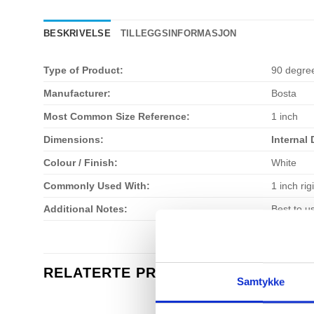
BESKRIVELSE
TILLEGGSINFORMASJON
Type of Product:
90 degre
Manufacturer:
Bosta
Most Common Size Reference:
1 inch
Dimensions:
Internal 
Colour / Finish:
White
Commonly Used With:
1 inch rig
Additional Notes:
Best to u
RELATERTE PRODUKTER
Samtykke