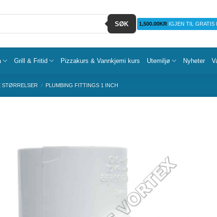
SØK
1,500.00
KR
IGJEN TIL GRATIS
a
Grill & Fritid
Pizzakurs & Vannkjemi kurs
Utemiljø
Nyheter
V
E STØRRELSER
/
PLUMBING FITTINGS 1 INCH