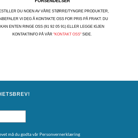
FORSENDELSER
ESTILLER DU NOEN AV VÅRE STØRRE/TYNGRE PRODUKTER,
NBEFALER VI DEG Å KONTAKTE OSS FOR PRIS PÅ FRAKT. DU
KAN ENTEN RINGE OSS (91 92 05 91) ELLER LEGGE IGJEN
KONTAKTINFO PÅ VÅR
"KONTAKT OSS"
SIDE.
HETSBREV!
brevet må du godta vår
Personvernerklæring