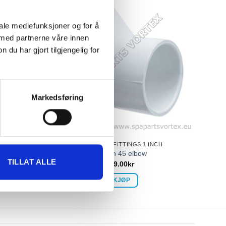
iale mediefunksjoner og for å
 med partnerne våre innen
u har gjort tilgjengelig for
Markedsføring
CH
PLUMBING FITTINGS 1 INCH
r
1 inch 45 elbow
TILLAT ALLE
89.00
kr
KJØP