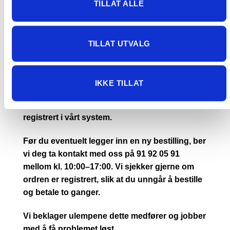
TILLAT ALLE
ORDRE SOM IKKE BLIR BETALT FRAKT PÅ BLIR KANSELLERT.
TILLAT UTVALG
Informasjon ved betaling med Vipps
Vi opplever for øyeblikket at enkelte kunder
IKKE TILLAT
ikke mottar ordrebekreftelse etter betaling med
Vipps. I de aller fleste tilfeller er ordren likevel
registrert i vårt system.
Før du eventuelt legger inn en ny bestilling, ber
vi deg ta kontakt med oss på 91 92 05 91
mellom kl. 10:00–17:00. Vi sjekker gjerne om
ordren er registrert, slik at du unngår å bestille
og betale to ganger.
Vi beklager ulempene dette medfører og jobber
med å få problemet løst.