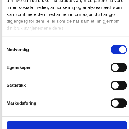
om hvordan du bruker nettstedet vårt, med partnerne våre
innen sosiale medier, annonsering og analysearbeid, som
kan kombinere den med annen informasjon du har gjort
tilgjengelig for dem, eller som de har samlet inn gjennom
GRATIS FRAKT (Levert til hentested/butikk, ikke
din bruk av tjenestene deres.
dørmatten):
Samtykkevalg
GRATIS FRAKT PÅ ORDRE OVER 1500 KR SOM KAN SENDES
Nødvendig
MED POSTNORD. DET VIL SI PAKKER FRA 0-35 KG MED
MAKSMÅL:
35 kg / 105 x 40 x 40 cm
Egenskaper
DET ER IKKE GRATIS FRAKT PÅ ORDRE SOM IKKE KAN SENDES
MED POSTNORD. (BOBLEBAD, LOKK , GRILL, PIZZAOVN OSV.) TA
Statistikk
KONTAKT FOR Å SJEKKE PRIS LEVERT HJEM TIL DEG FOR DISSE
VARENE.
Markedsføring
PRIS AVHENGER AV STØRRELSE PÅ KOLLI OG POSTNUMMER TIL
KUNDE. CA. 1500- 4499 KR. OM DU IKKE TAR KONTAKT MED OSS
PÅ TELEFON FØR BESTILLING, BLIR DU KONTAKTET ETTER
BESTILLING.