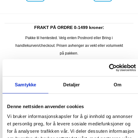
FRAKT PÅ ORDRE 0-1499 kroner:
Pakke til hentested. Velg enten Postnord eller Bring i
handlekurven/checkout. Prisen avhenger av vekt eller volumvekt
på pakken.
Produkter som kan knuses eller skades via. transport sendes ikke.
Kjølevarer sendes heller ikke.
Levering på nærmeste post i butikk.
Maksmål: 35 kg / 120 x 60 x 60 cm
Samtykke
Detaljer
Om
Med Sporing
Har du ikke fått noen alternativ på frakt på din pakke så er
Denne nettsiden anvender cookies
pakken enten for tung, eller varen har fått frakten fjernet pga.
mulig for skade under transport.
Noen produkter selges kun i
Vi bruker informasjonskapsler for å gi innhold og annonser
butikk, og får derfor kun opp valget klikk & hent. Hør med oss på
et personlig preg, for å levere sosiale mediefunksjoner og
91 92 05 91.
for å analysere trafikken vår. Vi deler dessuten informasjon