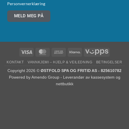
Personvernerklæring
MELD MEG PÅ
KONTAKT
VANNKJEMI – HJELP & VEILEDNING
BETINGELSER
Copyright 2026 ©
ØSTFOLD SPA OG FRITID AS - 825610782
Powered by
Amendo Group - Leverandør av kassesystem og
nettbutikk