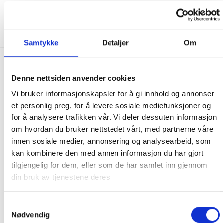
300.00
kr
295.00
kr
KJØP
IKKE PÅ LAGER
Samtykke
Detaljer
Om
FRAKT PÅ ORDRE 0-1499 kroner:
Denne nettsiden anvender cookies
Pakke til hentested. Velg enten Postnord eller Bring i
Vi bruker informasjonskapsler for å gi innhold og annonser
handlekurven/checkout. Prisen avhenger av vekt eller volumvekt
et personlig preg, for å levere sosiale mediefunksjoner og
på pakken.
for å analysere trafikken vår. Vi deler dessuten informasjon
Produkter som kan knuses eller skades via. transport sendes ikke.
om hvordan du bruker nettstedet vårt, med partnerne våre
Kjølevarer sendes heller ikke.
innen sosiale medier, annonsering og analysearbeid, som
Levering på nærmeste post i butikk.
kan kombinere den med annen informasjon du har gjort
Maksmål: 35 kg / 120 x 60 x 60 cm
tilgjengelig for dem, eller som de har samlet inn gjennom
Med Sporing
din bruk av tjenestene deres.
Har du ikke fått noen alternativ på frakt på din pakke så er
pakken enten for tung, eller varen har fått frakten fjernet pga.
Samtykkevalg
mulig for skade under transport.
Noen produkter selges kun i
Nødvendig