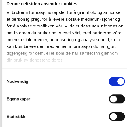
Denne nettsiden anvender cookies
Levering på nærmeste post i butikk.
Vi bruker informasjonskapsler for å gi innhold og annonser
Maksmål: 35 kg / 120 x 60 x 60 cm
et personlig preg, for å levere sosiale mediefunksjoner og
Med Sporing
for å analysere trafikken vår. Vi deler dessuten informasjon
Har du ikke fått noen alternativ på frakt på din pakke så er
om hvordan du bruker nettstedet vårt, med partnerne våre
pakken enten for tung, eller varen har fått frakten fjernet pga.
innen sosiale medier, annonsering og analysearbeid, som
mulig for skade under transport.
Noen produkter selges kun i
kan kombinere den med annen informasjon du har gjort
butikk, og får derfor kun opp valget klikk & hent. Hør med oss på
tilgjengelig for dem, eller som de har samlet inn gjennom
91 92 05 91.
din bruk av tjenestene deres.
Samtykkevalg
Nødvendig
GRATIS FRAKT (Levert til hentested/butikk, ikke
dørmatten):
Egenskaper
GRATIS FRAKT PÅ ORDRE OVER 1500 KR SOM KAN SENDES
MED POSTNORD. DET VIL SI PAKKER FRA 0-35 KG MED
Statistikk
MAKSMÅL:
35 kg / 105 x 40 x 40 cm