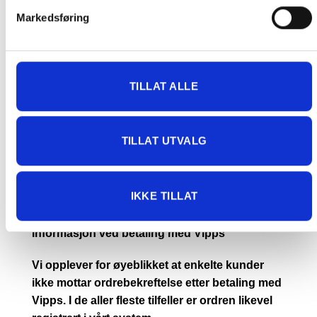
Markedsføring
DET ER IKKE GRATIS FRAKT PÅ ORDRE SOM IKKE KAN SENDES
MED POSTNORD. (BOBLEBAD, LOKK , GRILL, PIZZAOVN OSV.) TA
KONTAKT FOR Å SJEKKE PRIS LEVERT HJEM TIL DEG FOR DISSE
VARENE.
TILLAT ALLE
PRIS AVHENGER AV STØRRELSE PÅ KOLLI OG POSTNUMMER TIL
KUNDE. CA. 1500- 4499 KR. OM DU IKKE TAR KONTAKT MED OSS
PÅ TELEFON FØR BESTILLING, BLIR DU KONTAKTET ETTER
TILLAT UTVALG
BESTILLING.
ORDRE SOM IKKE BLIR BETALT FRAKT PÅ BLIR KANSELLERT.
IKKE TILLAT
Informasjon ved betaling med Vipps
Vi opplever for øyeblikket at enkelte kunder
ikke mottar ordrebekreftelse etter betaling med
Vipps. I de aller fleste tilfeller er ordren likevel