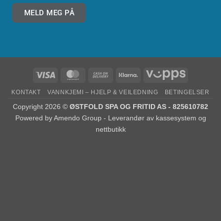
MELD MEG PÅ
KONTAKT
VANNKJEMI – HJELP & VEILEDNING
BETINGELSER
Copyright 2026 ©
ØSTFOLD SPA OG FRITID AS - 825610782
Powered by
Amendo Group - Leverandør av kassesystem og
nettbutikk