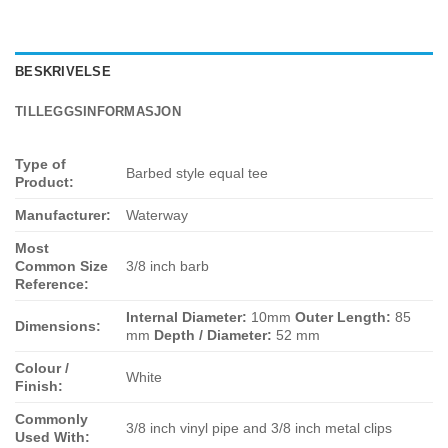
BESKRIVELSE
TILLEGGSINFORMASJON
Type of
Barbed style equal tee
Product:
Manufacturer:
Waterway
Most
Common Size
3/8 inch barb
Reference:
Internal Diameter:
10mm
Outer Length:
85
Dimensions:
mm
Depth / Diameter:
52 mm
Colour /
White
Finish:
Commonly
3/8 inch vinyl pipe and 3/8 inch metal clips
Used With: