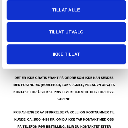
TILLAT ALLE
TILLAT UTVALG
GRATIS FRAKT (Levert til hentested/butikk, ikke
dørmatten):
GRATIS FRAKT PÅ ORDRE OVER 1500 KR SOM KAN SENDES
IKKE TILLAT
MED POSTNORD. DET VIL SI PAKKER FRA 0-35 KG MED
MAKSMÅL:
35 kg / 105 x 40 x 40 cm
DET ER IKKE GRATIS FRAKT PÅ ORDRE SOM IKKE KAN SENDES
MED POSTNORD. (BOBLEBAD, LOKK , GRILL, PIZZAOVN OSV.) TA
KONTAKT FOR Å SJEKKE PRIS LEVERT HJEM TIL DEG FOR DISSE
VARENE.
PRIS AVHENGER AV STØRRELSE PÅ KOLLI OG POSTNUMMER TIL
KUNDE. CA. 1500- 4499 KR. OM DU IKKE TAR KONTAKT MED OSS
PÅ TELEFON FØR BESTILLING, BLIR DU KONTAKTET ETTER