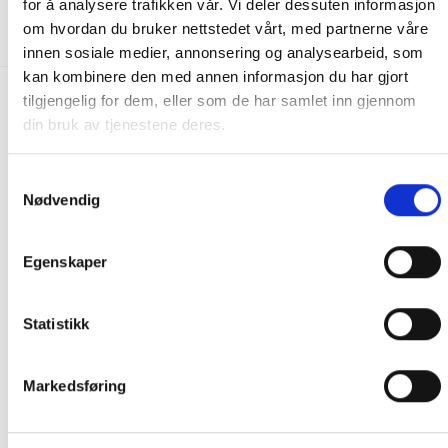
for å analysere trafikken vår. Vi deler dessuten informasjon
KJØP
KJØP
om hvordan du bruker nettstedet vårt, med partnerne våre
innen sosiale medier, annonsering og analysearbeid, som
kan kombinere den med annen informasjon du har gjort
tilgjengelig for dem, eller som de har samlet inn gjennom
FRAKT PÅ ORDRE 0-1499 kroner:
din bruk av tjenestene deres.
Pakke til hentested. Velg enten Postnord eller Bring i
handlekurven/checkout. Prisen avhenger av vekt eller volumvekt
Samtykkevalg
på pakken.
Nødvendig
Produkter som kan knuses eller skades via. transport sendes ikke.
Kjølevarer sendes heller ikke.
Egenskaper
Levering på nærmeste post i butikk.
Maksmål: 35 kg / 120 x 60 x 60 cm
Med Sporing
Statistikk
Har du ikke fått noen alternativ på frakt på din pakke så er
pakken enten for tung, eller varen har fått frakten fjernet pga.
Markedsføring
mulig for skade under transport.
Noen produkter selges kun i
butikk, og får derfor kun opp valget klikk & hent. Hør med oss på
91 92 05 91.