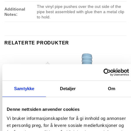
The vinyl pipe pushes over the out side of the
Additional
pipe best assembled with glue then a metal clip
Notes:
to hold.
RELATERTE PRODUKTER
Samtykke
Detaljer
Om
Denne nettsiden anvender cookies
BARB STYLE FITTINGS AND METAL CLIPS
BARB STYLE FITTINGS AND METAL CLIPS
Vi bruker informasjonskapsler for å gi innhold og annonser
3-eighth inch Socket Barb
3/8″ Tee Connector
et personlig preg, for å levere sosiale mediefunksjoner og
65.00
kr
89.00
kr