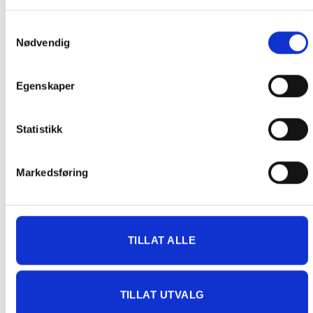
Levering på nærmeste post i butikk.
Maksmål: 35 kg / 120 x 60 x 60 cm
Samtykkevalg
Med Sporing
Nødvendig
Har du ikke fått noen alternativ på frakt på din pakke så er
pakken enten for tung, eller varen har fått frakten fjernet pga.
Egenskaper
mulig for skade under transport.
Noen produkter selges kun i
butikk, og får derfor kun opp valget klikk & hent. Hør med oss på
91 92 05 91.
Statistikk
Markedsføring
GRATIS FRAKT (Levert til hentested/butikk, ikke
dørmatten):
TILLAT ALLE
GRATIS FRAKT PÅ ORDRE OVER 1500 KR SOM KAN SENDES
MED POSTNORD. DET VIL SI PAKKER FRA 0-35 KG MED
MAKSMÅL:
35 kg / 105 x 40 x 40 cm
TILLAT UTVALG