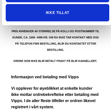
DET ER IKKE GRATIS FRAKT PÅ ORDRE SOM IKKE KAN SENDES
MED POSTNORD. (BOBLEBAD, LOKK , GRILL, PIZZAOVN OSV.) TA
IKKE TILLAT
KONTAKT FOR Å SJEKKE PRIS LEVERT HJEM TIL DEG FOR DISSE
VARENE.
PRIS AVHENGER AV STØRRELSE PÅ KOLLI OG POSTNUMMER TIL
KUNDE. CA. 1500- 4499 KR. OM DU IKKE TAR KONTAKT MED OSS
PÅ TELEFON FØR BESTILLING, BLIR DU KONTAKTET ETTER
BESTILLING.
ORDRE SOM IKKE BLIR BETALT FRAKT PÅ BLIR KANSELLERT.
Informasjon ved betaling med Vipps
Vi opplever for øyeblikket at enkelte kunder
ikke mottar ordrebekreftelse etter betaling med
Vipps. I de aller fleste tilfeller er ordren likevel
registrert i vårt system.