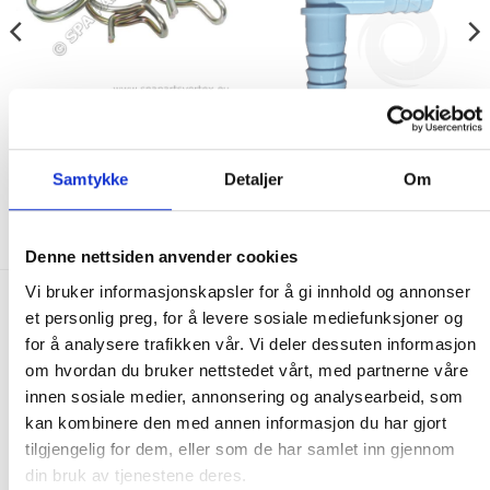
BARB STYLE FITTINGS AND METAL CLIPS
BARB STYLE FITTINGS AND METAL CLIPS
Pipe Clamp Steel Ring
3/8″ Tee Connector
Samtykke
Detaljer
Om
35.00
kr
89.00
kr
KJØP
KJØP
Denne nettsiden anvender cookies
Vi bruker informasjonskapsler for å gi innhold og annonser
et personlig preg, for å levere sosiale mediefunksjoner og
FRAKT PÅ ORDRE 0-1499 kroner:
for å analysere trafikken vår. Vi deler dessuten informasjon
Pakke til hentested. Velg enten Postnord eller Bring i
om hvordan du bruker nettstedet vårt, med partnerne våre
handlekurven/checkout. Prisen avhenger av vekt eller volumvekt
innen sosiale medier, annonsering og analysearbeid, som
på pakken.
kan kombinere den med annen informasjon du har gjort
Produkter som kan knuses eller skades via. transport sendes ikke.
tilgjengelig for dem, eller som de har samlet inn gjennom
Kjølevarer sendes heller ikke.
din bruk av tjenestene deres.