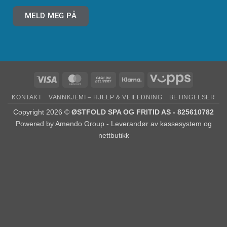
MELD MEG PÅ
KONTAKT
VANNKJEMI – HJELP & VEILEDNING
BETINGELSER
Copyright 2026 ©
ØSTFOLD SPA OG FRITID AS - 825610782
Powered by
Amendo Group - Leverandør av kassesystem og
nettbutikk