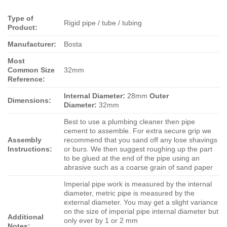
Type of
Rigid pipe / tube / tubing
Product:
Manufacturer:
Bosta
Most
Common Size
32mm
Reference:
Internal Diameter:
28mm
Outer
Dimensions:
Diameter:
32mm
Best to use a plumbing cleaner then pipe
cement to assemble. For extra secure grip we
Assembly
recommend that you sand off any lose shavings
Instructions:
or burs. We then suggest roughing up the part
to be glued at the end of the pipe using an
abrasive such as a coarse grain of sand paper
Imperial pipe work is measured by the internal
diameter, metric pipe is measured by the
external diameter. You may get a slight variance
on the size of imperial pipe internal diameter but
Additional
only ever by 1 or 2 mm
Notes: