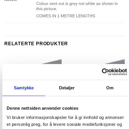
Colour sent out is grey not white as shown in
this picture.
COMES IN 1 METRE LENGTHS
RELATERTE PRODUKTER
Samtykke
Detaljer
Om
Denne nettsiden anvender cookies
METRIC SIZE PIPE WORK
METRIC SIZE PIPE WORK
Vi bruker informasjonskapsler for å gi innhold og annonser
63mm Rigid Pipe (1 metre)
50mm Rigid Pipe (1 metre)
et personlig preg, for å levere sosiale mediefunksjoner og
435.00
kr
335.00
kr