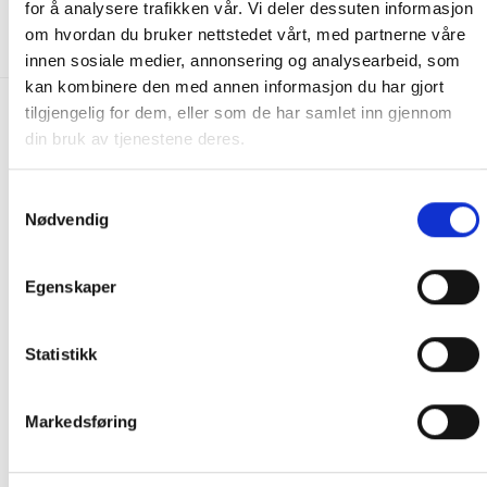
for å analysere trafikken vår. Vi deler dessuten informasjon
IKKE PÅ LAGER
IKKE PÅ LAGER
om hvordan du bruker nettstedet vårt, med partnerne våre
innen sosiale medier, annonsering og analysearbeid, som
kan kombinere den med annen informasjon du har gjort
tilgjengelig for dem, eller som de har samlet inn gjennom
FRAKT PÅ ORDRE 0-1499 kroner:
din bruk av tjenestene deres.
Pakke til hentested. Velg enten Postnord eller Bring i
handlekurven/checkout. Prisen avhenger av vekt eller volumvekt
Samtykkevalg
på pakken.
Nødvendig
Produkter som kan knuses eller skades via. transport sendes ikke.
Kjølevarer sendes heller ikke.
Egenskaper
Levering på nærmeste post i butikk.
Maksmål: 35 kg / 120 x 60 x 60 cm
Statistikk
Med Sporing
Har du ikke fått noen alternativ på frakt på din pakke så er
pakken enten for tung, eller varen har fått frakten fjernet pga.
Markedsføring
mulig for skade under transport.
Noen produkter selges kun i
butikk, og får derfor kun opp valget klikk & hent. Hør med oss på