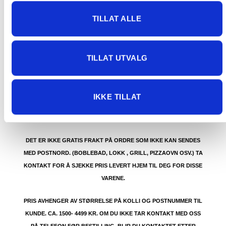
91 92 05 91.
TILLAT ALLE
TILLAT UTVALG
GRATIS FRAKT (Levert til hentested/butikk, ikke
dørmatten):
GRATIS FRAKT PÅ ORDRE OVER 1500 KR SOM KAN SENDES
IKKE TILLAT
MED POSTNORD. DET VIL SI PAKKER FRA 0-35 KG MED
MAKSMÅL:
35 kg / 105 x 40 x 40 cm
DET ER IKKE GRATIS FRAKT PÅ ORDRE SOM IKKE KAN SENDES
MED POSTNORD. (BOBLEBAD, LOKK , GRILL, PIZZAOVN OSV.) TA
KONTAKT FOR Å SJEKKE PRIS LEVERT HJEM TIL DEG FOR DISSE
VARENE.
PRIS AVHENGER AV STØRRELSE PÅ KOLLI OG POSTNUMMER TIL
KUNDE. CA. 1500- 4499 KR. OM DU IKKE TAR KONTAKT MED OSS