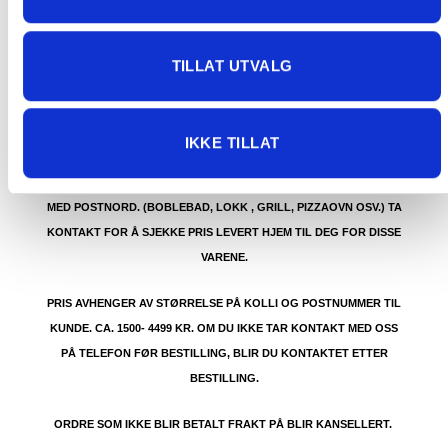
GRATIS FRAKT (Levert til hentested/butikk, ikke
dørmatten):
TILLAT UTVALG
GRATIS FRAKT PÅ ORDRE OVER 1500 KR SOM KAN SENDES
MED POSTNORD. DET VIL SI PAKKER FRA 0-35 KG MED
MAKSMÅL:
35 kg / 105 x 40 x 40 cm
IKKE TILLAT
DET ER IKKE GRATIS FRAKT PÅ ORDRE SOM IKKE KAN SENDES
MED POSTNORD. (BOBLEBAD, LOKK , GRILL, PIZZAOVN OSV.) TA
KONTAKT FOR Å SJEKKE PRIS LEVERT HJEM TIL DEG FOR DISSE
VARENE.
PRIS AVHENGER AV STØRRELSE PÅ KOLLI OG POSTNUMMER TIL
KUNDE. CA. 1500- 4499 KR. OM DU IKKE TAR KONTAKT MED OSS
PÅ TELEFON FØR BESTILLING, BLIR DU KONTAKTET ETTER
BESTILLING.
ORDRE SOM IKKE BLIR BETALT FRAKT PÅ BLIR KANSELLERT.