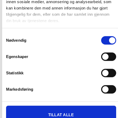
innen sosiale medier, annonsering og analysearbeid, som
FRAKT PÅ ORDRE 0-1499 kroner:
kan kombinere den med annen informasjon du har gjort
tilgjengelig for dem, eller som de har samlet inn gjennom
Pakke til hentested. Velg enten Postnord eller Bring i
din bruk av tjenestene deres.
handlekurven/checkout. Prisen avhenger av vekt eller volumvekt
på pakken.
Produkter som kan knuses eller skades via. transport sendes ikke.
Samtykkevalg
Nødvendig
Kjølevarer sendes heller ikke.
Levering på nærmeste post i butikk.
Maksmål: 35 kg / 120 x 60 x 60 cm
Egenskaper
Med Sporing
Har du ikke fått noen alternativ på frakt på din pakke så er
Statistikk
pakken enten for tung, eller varen har fått frakten fjernet pga.
mulig for skade under transport.
Noen produkter selges kun i
butikk, og får derfor kun opp valget klikk & hent. Hør med oss på
Markedsføring
91 92 05 91.
TILLAT ALLE