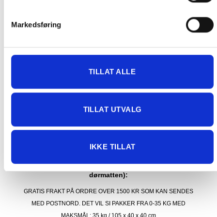
Kjølevarer sendes heller ikke.
Levering på nærmeste post i butikk.
Markedsføring
Maksmål: 35 kg / 120 x 60 x 60 cm
Med Sporing
Har du ikke fått noen alternativ på frakt på din pakke så er
pakken enten for tung, eller varen har fått frakten fjernet pga.
TILLAT ALLE
mulig for skade under transport.
Noen produkter selges kun i
butikk, og får derfor kun opp valget klikk & hent. Hør med oss på
91 92 05 91.
TILLAT UTVALG
IKKE TILLAT
GRATIS FRAKT (Levert til hentested/butikk, ikke
dørmatten):
GRATIS FRAKT PÅ ORDRE OVER 1500 KR SOM KAN SENDES
MED POSTNORD. DET VIL SI PAKKER FRA 0-35 KG MED
MAKSMÅL:
35 kg / 105 x 40 x 40 cm