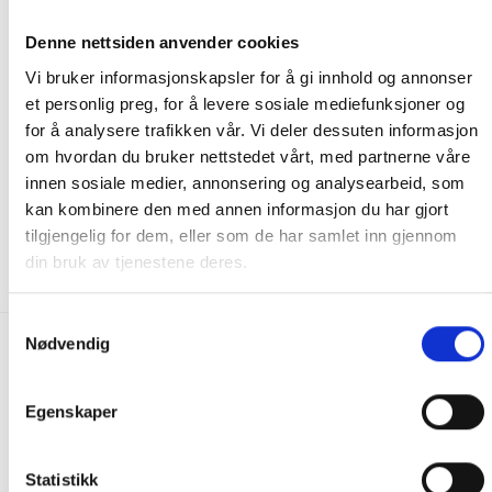
Denne nettsiden anvender cookies
Vi bruker informasjonskapsler for å gi innhold og annonser
et personlig preg, for å levere sosiale mediefunksjoner og
for å analysere trafikken vår. Vi deler dessuten informasjon
om hvordan du bruker nettstedet vårt, med partnerne våre
PRODUKTER MED KLOREFFEKT
PRODUKTER MED KLOREFFEKT
innen sosiale medier, annonsering og analysearbeid, som
SunWac 12 Klortabletter –
Spa Chemicals Klor
SpaCare
granulat 1kg
kan kombinere den med annen informasjon du har gjort
420.00
kr
215.00
kr
tilgjengelig for dem, eller som de har samlet inn gjennom
KJØP
KJØP
din bruk av tjenestene deres.
Samtykkevalg
Nødvendig
FRAKT PÅ ORDRE 0-1499 kroner:
Pakke til hentested. Velg enten Postnord eller Bring i
Egenskaper
handlekurven/checkout. Prisen avhenger av vekt eller volumvekt
på pakken.
Statistikk
Produkter som kan knuses eller skades via. transport sendes ikke.