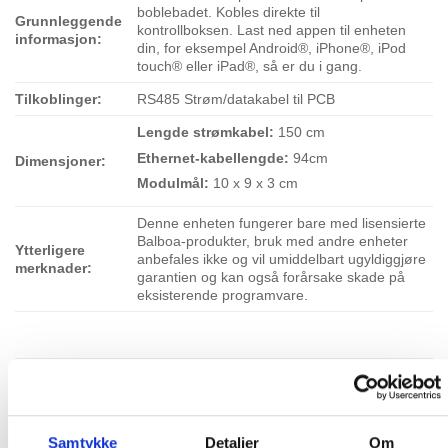
boblebadet. Kobles direkte til
Grunnleggende
kontrollboksen. Last ned appen til enheten
informasjon:
din, for eksempel Android®, iPhone®, iPod
touch® eller iPad®, så er du i gang.
Tilkoblinger:
RS485 Strøm/datakabel til PCB
Lengde strømkabel:
150 cm
Ethernet-kabellengde:
94cm
Dimensjoner:
Modulmål:
10 x 9 x 3 cm
Denne enheten fungerer bare med lisensierte
Balboa-produkter, bruk med andre enheter
Ytterligere
anbefales ikke og vil umiddelbart ugyldiggjøre
merknader:
garantien og kan også forårsake skade på
eksisterende programvare.
RELATERTE PRODUKTER
Samtykke
Detaljer
Om