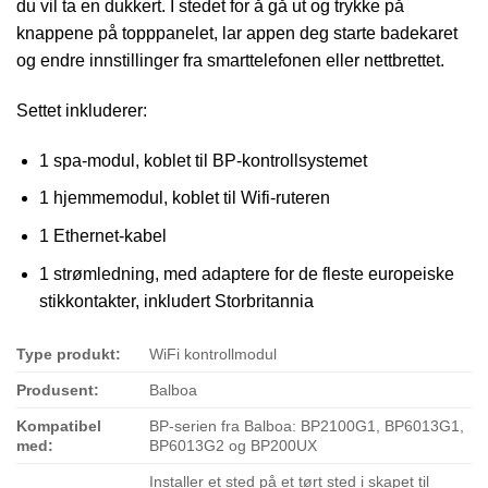
du vil ta en dukkert. I stedet for å gå ut og trykke på
knappene på topppanelet, lar appen deg starte badekaret
og endre innstillinger fra smarttelefonen eller nettbrettet.
Settet inkluderer:
1 spa-modul, koblet til BP-kontrollsystemet
1 hjemmemodul, koblet til Wifi-ruteren
1 Ethernet-kabel
1 strømledning, med adaptere for de fleste europeiske
stikkontakter, inkludert Storbritannia
Type produkt:
WiFi kontrollmodul
Produsent:
Balboa
Kompatibel
BP-serien fra Balboa: BP2100G1, BP6013G1,
med:
BP6013G2 og BP200UX
Installer et sted på et tørt sted i skapet til