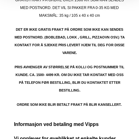
MED POSTNORD. DET VIL SI PAKKER FRA 0-35 KG MED
MAKSMÅL:
35 kg / 105 x 40 x 40 cm
DET ER IKKE GRATIS FRAKT PÅ ORDRE SOM IKKE KAN SENDES
MED POSTNORD. (BOBLEBAD, LOKK , GRILL, PIZZAOVN OSV.) TA
KONTAKT FOR Å SJEKKE PRIS LEVERT HJEM TIL DEG FOR DISSE
VARENE.
PRIS AVHENGER AV STØRRELSE PÅ KOLLI OG POSTNUMMER TIL
KUNDE. CA. 1500- 4499 KR. OM DU IKKE TAR KONTAKT MED OSS
PÅ TELEFON FØR BESTILLING, BLIR DU KONTAKTET ETTER
BESTILLING.
ORDRE SOM IKKE BLIR BETALT FRAKT PÅ BLIR KANSELLERT.
Informasjon ved betaling med Vipps
Vi opplever for øyeblikket at enkelte kunder