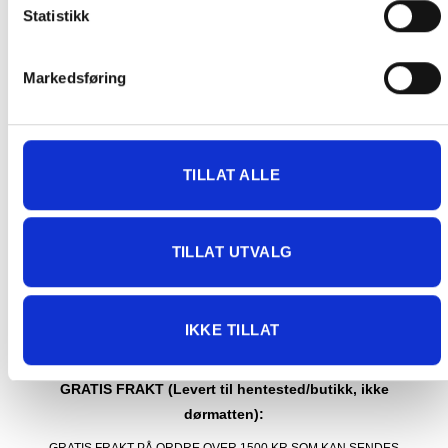
Statistikk
på pakken.
Produkter som kan knuses eller skades via. transport sendes ikke.
Kjølevarer sendes heller ikke.
Markedsføring
Levering på nærmeste post i butikk.
Maksmål: 35 kg / 120 x 60 x 60 cm
Med Sporing
Har du ikke fått noen alternativ på frakt på din pakke så er
TILLAT ALLE
pakken enten for tung, eller varen har fått frakten fjernet pga.
mulig for skade under transport.
Noen produkter selges kun i
butikk, og får derfor kun opp valget klikk & hent. Hør med oss på
TILLAT UTVALG
91 92 05 91.
IKKE TILLAT
GRATIS FRAKT (Levert til hentested/butikk, ikke
dørmatten):
GRATIS FRAKT PÅ ORDRE OVER 1500 KR SOM KAN SENDES