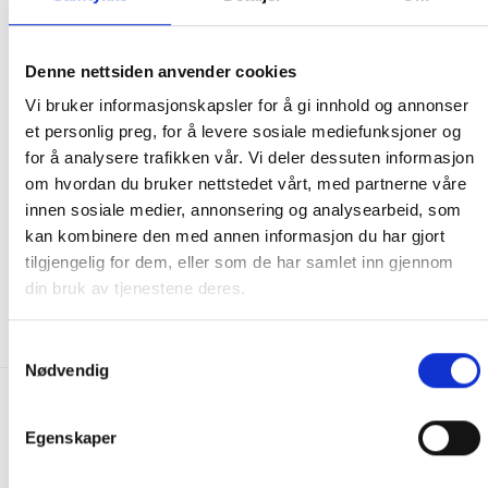
Denne nettsiden anvender cookies
Vi bruker informasjonskapsler for å gi innhold og annonser
et personlig preg, for å levere sosiale mediefunksjoner og
for å analysere trafikken vår. Vi deler dessuten informasjon
om hvordan du bruker nettstedet vårt, med partnerne våre
TILBEHØR TIL SPA
TILBEHØR TIL SPA
innen sosiale medier, annonsering og analysearbeid, som
Stormtrekk/vintertrekk (Grå)
Flytende LED undervanns
kan kombinere den med annen informasjon du har gjort
220×220 cm
lys-show
tilgjengelig for dem, eller som de har samlet inn gjennom
4,190.00
kr
499.00
kr
din bruk av tjenestene deres.
IKKE PÅ LAGER
IKKE PÅ LAGER
Samtykkevalg
Nødvendig
FRAKT PÅ ORDRE 0-1499 kroner:
Egenskaper
Pakke til hentested. Velg enten Postnord eller Bring i
handlekurven/checkout. Prisen avhenger av vekt eller volumvekt