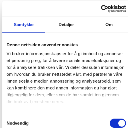
Beskyttelse mot tørrkjøring
220 – 240V / 50Hz
Samtykke
Detaljer
Om
For både pneumatisk og elektronisk bruk (med
innebygd pneumatisk bryter)
Inntrengningsbeskyttelse: IPx5
Denne nettsiden anvender cookies
Vi bruker informasjonskapsler for å gi innhold og annonser
Lavt energiforbruk
et personlig preg, for å levere sosiale mediefunksjoner og
Pneumatisk bryter og kabel montert på baksiden av
for å analysere trafikken vår. Vi deler dessuten informasjon
koblingsboksen
om hvordan du bruker nettstedet vårt, med partnerne våre
Anbefalt for variabel hastighetskontroll
innen sosiale medier, annonsering og analysearbeid, som
kan kombinere den med annen informasjon du har gjort
Stille løping
tilgjengelig for dem, eller som de har samlet inn gjennom
Spesielle vibrasjonsdempende føtter
din bruk av tjenestene deres.
Leveres med 3 m kabel
Samtykkevalg
Termisk beskyttelse
Nødvendig