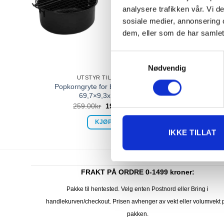
analysere trafikken vår. Vi 
sosiale medier, annonsering 
dem, eller som de har samlet
Samtykkevalg
Nødvendig
UTSTYR TIL GRILL
Popkorngryte for bålpanne sort
Gri
69,7×9,3x18cm
259.00
kr
199.00
kr
KJØP
IKKE TILLAT
FRAKT PÅ ORDRE 0-1499 kroner:
Pakke til hentested. Velg enten Postnord eller Bring i
handlekurven/checkout. Prisen avhenger av vekt eller volumvekt 
pakken.