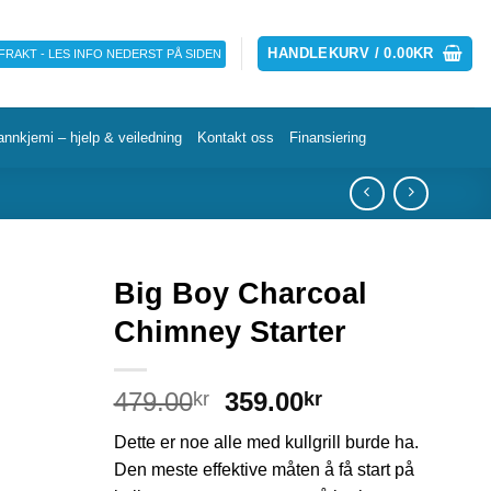
HANDLEKURV /
0.00
KR
 FRAKT - LES INFO NEDERST PÅ SIDEN
annkjemi – hjelp & veiledning
Kontakt oss
Finansiering
Big Boy Charcoal
Chimney Starter
479.00
359.00
kr
kr
Dette er noe alle med kullgrill burde ha.
Den meste effektive måten å få start på