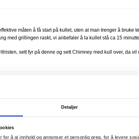
ffektive måten å få start på kullet, uten at man trenger å bruke
g med grillingen raskt, vi anbefaler å la kullet stå ca 15 minutte
illristen, sett fyr på denne og sett Chimney med kull over, da vil
Detaljer
ookies
 for å gi innhold og annonser et personlig preg, for å levere sos