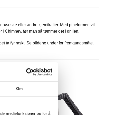
 tennvæske eller andre kjemikalier. Med pipeformen vil
r i Chimney, før man så tømmer det i grillen.
 det ta fyr raskt. Se bildene under for fremgangsmåte.
Om
iale mediefunksjoner og for å