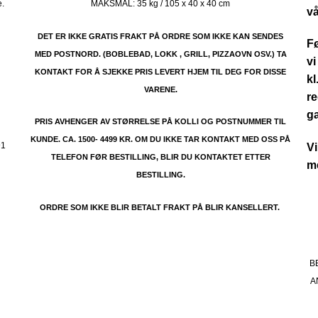
e.
MAKSMÅL:
35 kg / 105 x 40 x 40 cm
vå
DET ER IKKE GRATIS FRAKT PÅ ORDRE SOM IKKE KAN SENDES
Fø
MED POSTNORD. (BOBLEBAD, LOKK , GRILL, PIZZAOVN OSV.) TA
vi
KONTAKT FOR Å SJEKKE PRIS LEVERT HJEM TIL DEG FOR DISSE
kl
VARENE.
re
.
g
PRIS AVHENGER AV STØRRELSE PÅ KOLLI OG POSTNUMMER TIL
KUNDE. CA. 1500- 4499 KR. OM DU IKKE TAR KONTAKT MED OSS PÅ
91
Vi
TELEFON FØR BESTILLING, BLIR DU KONTAKTET ETTER
me
BESTILLING.
ORDRE SOM IKKE BLIR BETALT FRAKT PÅ BLIR KANSELLERT.
B
A