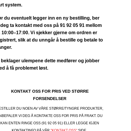
rt system.
r du eventuelt legger inn en ny bestilling, ber
 deg ta kontakt med oss på 91 92 05 91 mellom
. 10:00–17:00. Vi sjekker gjerne om ordren er
gistrert, slik at du unngår å bestille og betale to
anger.
 beklager ulempene dette medfører og jobber
d å få problemet løst.
KONTAKT OSS FOR PRIS VED STØRRE
FORSENDELSER
ESTILLER DU NOEN AV VÅRE STØRRE/TYNGRE PRODUKTER,
NBEFALER VI DEG Å KONTAKTE OSS FOR PRIS PÅ FRAKT. DU
KAN ENTEN RINGE OSS (91 92 05 91) ELLER LEGGE IGJEN
KONTAKTINFO PÅ VÅR
"KONTAKT OSS"
SIDE.