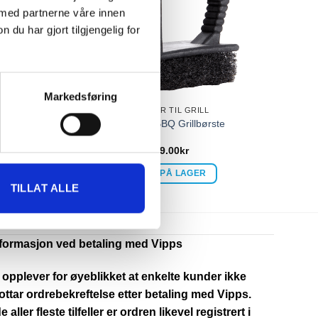
 med partnerne våre innen
u har gjort tilgjengelig for
Markedsføring
UTSTYR TIL GRILL
op
Big Boy BBQ Grillbørste
79.00
kr
IKKE PÅ LAGER
TILLAT ALLE
nformasjon ved betaling med Vipps
 opplever for øyeblikket at enkelte kunder ikke
ttar ordrebekreftelse etter betaling med Vipps.
de aller fleste tilfeller er ordren likevel registrert i