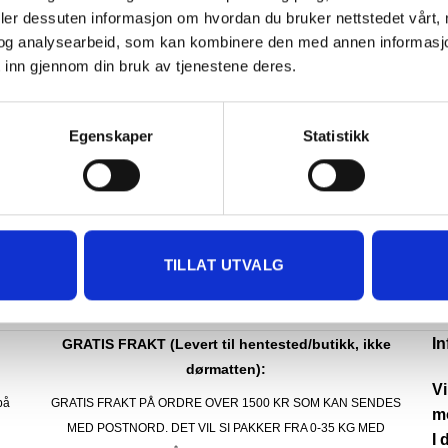
deler dessuten informasjon om hvordan du bruker nettstedet vårt,
og analysearbeid, som kan kombinere den med annen informasjon d
 inn gjennom din bruk av tjenestene deres.
Egenskaper
Statistikk
UTSTYR TIL GRILL
UTSTYR TIL GRILL
llpinner i bambus 100 pk.
Big Boy BBQ Basting M
10.00
kr
249.00
kr
KJØP
KJØP
TILLAT UTVALG
I
GRATIS FRAKT (Levert til hentested/butikk, ikke
dørmatten):
Vi
på
GRATIS FRAKT PÅ ORDRE OVER 1500 KR SOM KAN SENDES
mo
MED POSTNORD. DET VIL SI PAKKER FRA 0-35 KG MED
I 