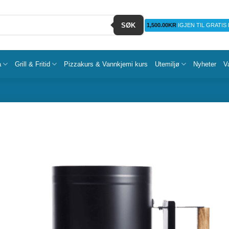
SØK
1,500.00
KR
IGJEN TIL GRATIS
a
Grill & Fritid
Pizzakurs & Vannkjemi kurs
Utemiljø
Nyheter
V