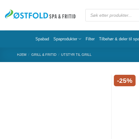
Spabad
Spaprodukter
Filter
Tilbehør & deler til sp
HJEM
/
GRILL & FRITID
/
UTSTYR TIL GRILL
-25%