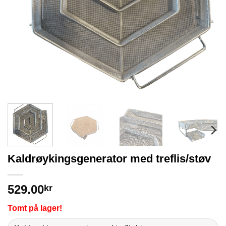
Kaldrøykingsgenerator med treflis/støv
529.00
kr
Tomt på lager!