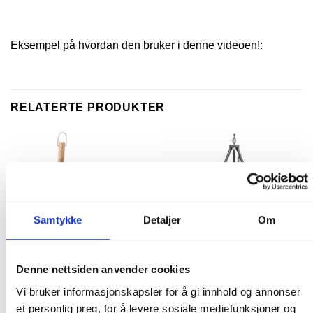
Eksempel på hvordan den bruker i denne videoen!:
RELATERTE PRODUKTER
Samtykke
Detaljer
Om
Denne nettsiden anvender cookies
UTSTYR TIL GRILL
UTSTYR TIL GRILL
Vi bruker informasjonskapsler for å gi innhold og annonser
Big Boy BBQ Basting Mop
Bålpanne komplett på stativ
et personlig preg, for å levere sosiale mediefunksjoner og