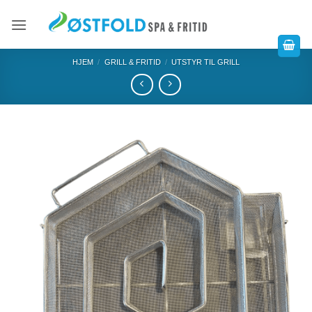
HJEM
/
GRILL & FRITID
/
UTSTYR TIL GRILL