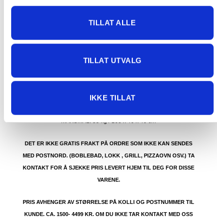
91 92 05 91.
TILLAT ALLE
TILLAT UTVALG
GRATIS FRAKT (Levert til hentested/butikk, ikke
dørmatten):
GRATIS FRAKT PÅ ORDRE OVER 1500 KR SOM KAN SENDES
IKKE TILLAT
MED POSTNORD. DET VIL SI PAKKER FRA 0-35 KG MED
MAKSMÅL:
35 kg / 105 x 40 x 40 cm
DET ER IKKE GRATIS FRAKT PÅ ORDRE SOM IKKE KAN SENDES
MED POSTNORD. (BOBLEBAD, LOKK , GRILL, PIZZAOVN OSV.) TA
KONTAKT FOR Å SJEKKE PRIS LEVERT HJEM TIL DEG FOR DISSE
VARENE.
PRIS AVHENGER AV STØRRELSE PÅ KOLLI OG POSTNUMMER TIL
KUNDE. CA. 1500- 4499 KR. OM DU IKKE TAR KONTAKT MED OSS