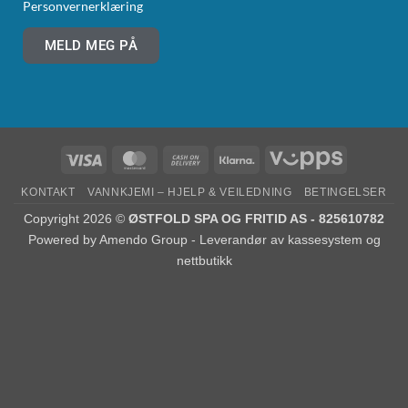
Personvernerklæring
MELD MEG PÅ
KONTAKT
VANNKJEMI – HJELP & VEILEDNING
BETINGELSER
Copyright 2026 ©
ØSTFOLD SPA OG FRITID AS - 825610782
Powered by
Amendo Group - Leverandør av kassesystem og
nettbutikk