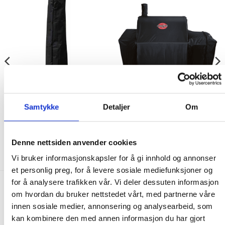
TREKK TIL GRILL
TREKK TIL GRILL
Samtykke
Detaljer
Om
Regntrekk til Norefjell
Grill Cover – Smokin’ Pro™
utepeis
349.00
kr
499.00
kr
Denne nettsiden anvender cookies
IKKE PÅ LAGER
IKKE PÅ LAGER
Vi bruker informasjonskapsler for å gi innhold og annonser
et personlig preg, for å levere sosiale mediefunksjoner og
for å analysere trafikken vår. Vi deler dessuten informasjon
FRAKT PÅ ORDRE 0-1499 kroner:
om hvordan du bruker nettstedet vårt, med partnerne våre
innen sosiale medier, annonsering og analysearbeid, som
Pakke til hentested. Velg enten Postnord eller Bring i
kan kombinere den med annen informasjon du har gjort
handlekurven/checkout. Prisen avhenger av vekt eller volumvekt