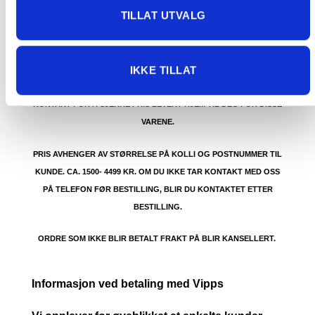
GRATIS FRAKT PÅ ORDRE OVER 1500 KR SOM KAN SENDES
TILLAT UTVALG
MED POSTNORD. DET VIL SI PAKKER FRA 0-35 KG MED
MAKSMÅL:
35 kg / 105 x 40 x 40 cm
IKKE TILLAT
DET ER IKKE GRATIS FRAKT PÅ ORDRE SOM IKKE KAN SENDES
MED POSTNORD. (BOBLEBAD, LOKK , GRILL, PIZZAOVN OSV.) TA
KONTAKT FOR Å SJEKKE PRIS LEVERT HJEM TIL DEG FOR DISSE
VARENE.
PRIS AVHENGER AV STØRRELSE PÅ KOLLI OG POSTNUMMER TIL
KUNDE. CA. 1500- 4499 KR. OM DU IKKE TAR KONTAKT MED OSS
PÅ TELEFON FØR BESTILLING, BLIR DU KONTAKTET ETTER
BESTILLING.
ORDRE SOM IKKE BLIR BETALT FRAKT PÅ BLIR KANSELLERT.
Informasjon ved betaling med Vipps