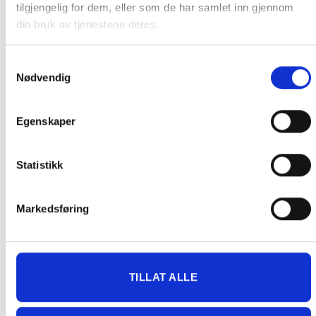
tilgjengelig for dem, eller som de har samlet inn gjennom
på pakken.
din bruk av tjenestene deres.
Produkter som kan knuses eller skades via. transport sendes ikke.
Kjølevarer sendes heller ikke.
Samtykkevalg
Levering på nærmeste post i butikk.
Nødvendig
Maksmål: 35 kg / 120 x 60 x 60 cm
Med Sporing
Egenskaper
Har du ikke fått noen alternativ på frakt på din pakke så er
pakken enten for tung, eller varen har fått frakten fjernet pga.
mulig for skade under transport.
Noen produkter selges kun i
Statistikk
butikk, og får derfor kun opp valget klikk & hent. Hør med oss på
91 92 05 91.
Markedsføring
TILLAT ALLE
GRATIS FRAKT (Levert til hentested/butikk, ikke
dørmatten):