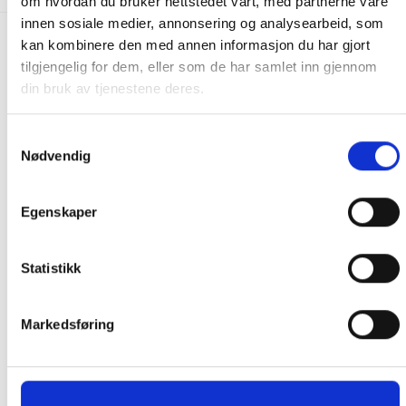
om hvordan du bruker nettstedet vårt, med partnerne våre
innen sosiale medier, annonsering og analysearbeid, som
kan kombinere den med annen informasjon du har gjort
FRAKT PÅ ORDRE 0-1499 kroner:
tilgjengelig for dem, eller som de har samlet inn gjennom
Pakke til hentested. Velg enten Postnord eller Bring i
din bruk av tjenestene deres.
handlekurven/checkout. Prisen avhenger av vekt eller volumvekt
på pakken.
Samtykkevalg
Produkter som kan knuses eller skades via. transport sendes ikke.
Nødvendig
Kjølevarer sendes heller ikke.
Levering på nærmeste post i butikk.
Egenskaper
Maksmål: 35 kg / 120 x 60 x 60 cm
Med Sporing
Har du ikke fått noen alternativ på frakt på din pakke så er
Statistikk
pakken enten for tung, eller varen har fått frakten fjernet pga.
mulig for skade under transport.
Noen produkter selges kun i
Markedsføring
butikk, og får derfor kun opp valget klikk & hent. Hør med oss på
91 92 05 91.