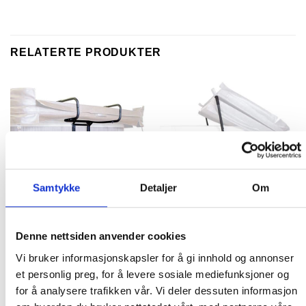
RELATERTE PRODUKTER
Samtykke
Detaljer
Om
LOKKLØFTERE
LOKKLØFTERE
Cover RX lokkløfter
Cover Rock-it lokkløfter
Denne nettsiden anvender cookies
Vi bruker informasjonskapsler for å gi innhold og annonser
3,299.00
kr
2,999.00
kr
et personlig preg, for å levere sosiale mediefunksjoner og
KJØP
KJØP
for å analysere trafikken vår. Vi deler dessuten informasjon