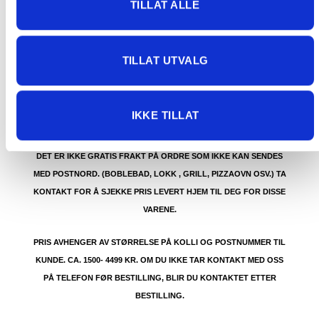
TILLAT ALLE
GRATIS FRAKT (Levert til hentested/butikk, ikke
TILLAT UTVALG
dørmatten):
GRATIS FRAKT PÅ ORDRE OVER 1500 KR SOM KAN SENDES
MED POSTNORD. DET VIL SI PAKKER FRA 0-35 KG MED
IKKE TILLAT
MAKSMÅL:
35 kg / 105 x 40 x 40 cm
DET ER IKKE GRATIS FRAKT PÅ ORDRE SOM IKKE KAN SENDES
MED POSTNORD. (BOBLEBAD, LOKK , GRILL, PIZZAOVN OSV.) TA
KONTAKT FOR Å SJEKKE PRIS LEVERT HJEM TIL DEG FOR DISSE
VARENE.
PRIS AVHENGER AV STØRRELSE PÅ KOLLI OG POSTNUMMER TIL
KUNDE. CA. 1500- 4499 KR. OM DU IKKE TAR KONTAKT MED OSS
PÅ TELEFON FØR BESTILLING, BLIR DU KONTAKTET ETTER
BESTILLING.