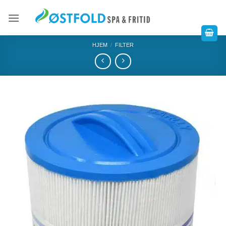
HJEM
/
FILTER