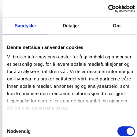
Strong Spas
Samtykke
Detaljer
Om
RELATERTE PRODUKTER
Denne nettsiden anvender cookies
Vi bruker informasjonskapsler for å gi innhold og annonser
et personlig preg, for å levere sosiale mediefunksjoner og
for å analysere trafikken vår. Vi deler dessuten informasjon
om hvordan du bruker nettstedet vårt, med partnerne våre
innen sosiale medier, annonsering og analysearbeid, som
kan kombinere den med annen informasjon du har gjort
tilgjengelig for dem, eller som de har samlet inn gjennom
din bruk av tjenestene deres.
FILTER
FILTER
Darlly SC748 – PTL50XW-
Filtervasker
OB-XP (L 38×18 cm dia)
Samtykkevalg
875.00
kr
360.00
kr
Nødvendig