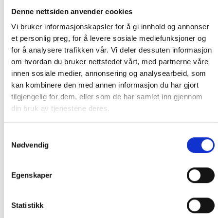
Kjølevarer sendes heller ikke.
Denne nettsiden anvender cookies
Levering på nærmeste post i butikk.
Vi bruker informasjonskapsler for å gi innhold og annonser
Maksmål: 35 kg / 120 x 60 x 60 cm
et personlig preg, for å levere sosiale mediefunksjoner og
Med Sporing
for å analysere trafikken vår. Vi deler dessuten informasjon
Har du ikke fått noen alternativ på frakt på din pakke så er
om hvordan du bruker nettstedet vårt, med partnerne våre
pakken enten for tung, eller varen har fått frakten fjernet pga.
innen sosiale medier, annonsering og analysearbeid, som
mulig for skade under transport.
Noen produkter selges kun i
kan kombinere den med annen informasjon du har gjort
butikk, og får derfor kun opp valget klikk & hent. Hør med oss på
tilgjengelig for dem, eller som de har samlet inn gjennom
91 92 05 91.
din bruk av tjenestene deres.
Samtykkevalg
Nødvendig
GRATIS FRAKT (Levert til hentested/butikk, ikke
Egenskaper
dørmatten):
GRATIS FRAKT PÅ ORDRE OVER 1500 KR SOM KAN SENDES
Statistikk
MED POSTNORD. DET VIL SI PAKKER FRA 0-35 KG MED
MAKSMÅL:
35 kg / 105 x 40 x 40 cm