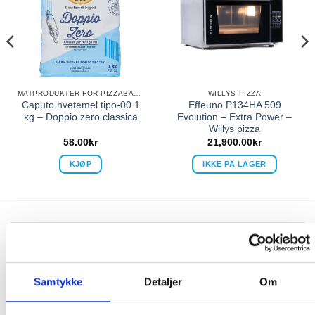
MATPRODUKTER FOR PIZZABAKING
WILLYS PIZZA
Caputo hvetemel tipo-00 1
Effeuno P134HA 509
kg – Doppio zero classica
Evolution – Extra Power –
Willys pizza
58.00
kr
21,900.00
kr
KJØP
IKKE PÅ LAGER
FRAKT PÅ ORDRE 0-1499 kroner:
Pakke til hentested. Velg enten Postnord eller Bring i
handlekurven/checkout. Prisen avhenger av vekt eller volumvekt
Samtykke
Detaljer
Om
på pakken.
Produkter som kan knuses eller skades via. transport sendes ikke.