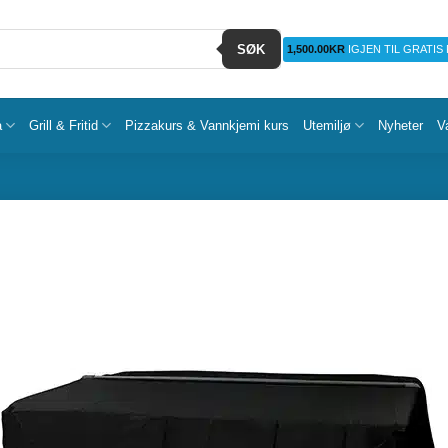
SØK
1,500.00
KR
IGJEN TIL GRATIS
a
Grill & Fritid
Pizzakurs & Vannkjemi kurs
Utemiljø
Nyheter
V