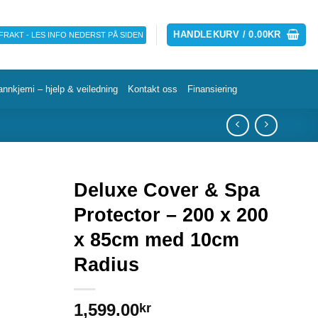
HANDLEKURV /
0.00
KR
 FRAKT - LES INFO NEDERST PÅ SIDEN
annkjemi – hjelp & veiledning
Kontakt oss
Finansiering
Deluxe Cover & Spa
Protector – 200 x 200
x 85cm med 10cm
Radius
1,599.00
kr