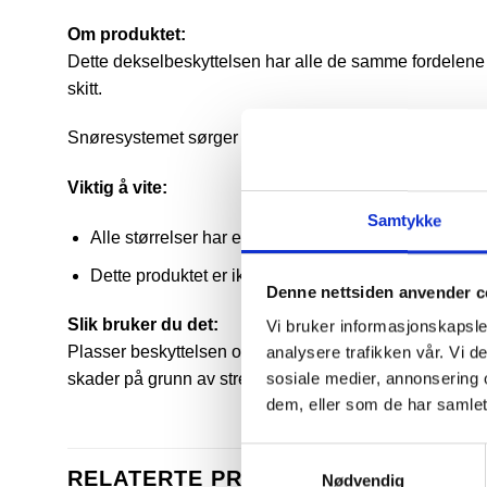
Om produktet:
Dette dekselbeskyttelsen har alle de samme fordelene
skitt.
Snøresystemet sørger for at dekselet ikke blåser av, o
Viktig å vite:
Samtykke
Alle størrelser har et 85 cm skjørt og 10 cm radius.
Dette produktet er ikke et sikkerhetsdeksel og gir ikke
Denne nettsiden anvender c
Slik bruker du det:
Vi bruker informasjonskapsler
Plasser beskyttelsen over termodekselet og stram snoren
analysere trafikken vår. Vi 
sosiale medier, annonsering 
skader på grunn av strekk eller rifter.
dem, eller som de har samlet
Samtykkevalg
RELATERTE PRODUKTER
Nødvendig