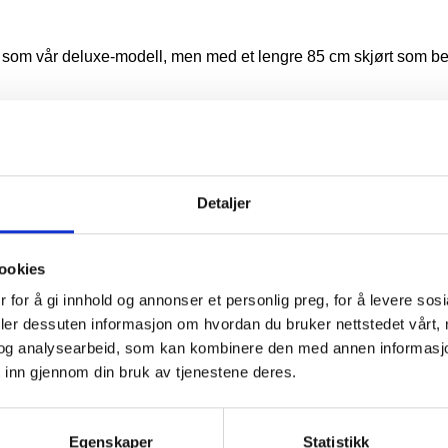
 som vår deluxe-modell, men med et lengre 85 cm skjørt som be
g det følger med en praktisk oppbevaringspose.
Detaljer
 isolasjon. Det kan ikke erstatte et vanlig isolert boblebaddeksel,
ookies
 for å gi innhold og annonser et personlig preg, for å levere sos
 for å holde det på plass. Sørg for å fjerne beskyttelsen før du
deler dessuten informasjon om hvordan du bruker nettstedet vårt,
og analysearbeid, som kan kombinere den med annen informasjon d
 inn gjennom din bruk av tjenestene deres.
Egenskaper
Statistikk