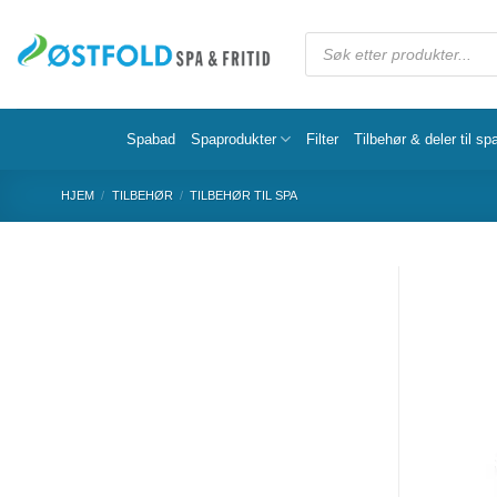
Spabad
Spaprodukter
Filter
Tilbehør & deler til sp
HJEM
/
TILBEHØR
/
TILBEHØR TIL SPA