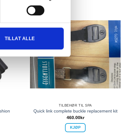
TILLAT ALLE
TILBEHØR TIL SPA
shion
Quick link complete buckle replacement kit
460.00
kr
KJØP