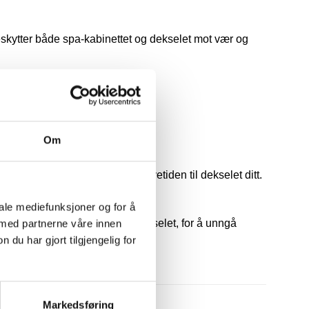
skytter både spa-kabinettet og dekselet mot vær og
Om
 men vil bidra til å forlenge levetiden til dekselet ditt.
iale mediefunksjoner og for å
 tar av det vanlige boblebaddekselet, for å unngå
 med partnerne våre innen
u har gjort tilgjengelig for
Markedsføring