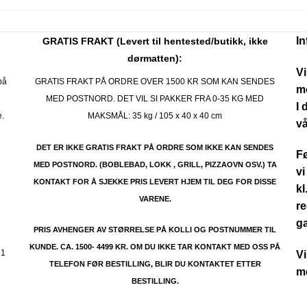
I
GRATIS FRAKT (Levert til hentested/butikk, ikke
dørmatten):
Vi
på
GRATIS FRAKT PÅ ORDRE OVER 1500 KR SOM KAN SENDES
mo
MED POSTNORD. DET VIL SI PAKKER FRA 0-35 KG MED
I 
e.
MAKSMÅL:
35 kg / 105 x 40 x 40 cm
vå
DET ER IKKE GRATIS FRAKT PÅ ORDRE SOM IKKE KAN SENDES
Fø
MED POSTNORD. (BOBLEBAD, LOKK , GRILL, PIZZAOVN OSV.) TA
vi
KONTAKT FOR Å SJEKKE PRIS LEVERT HJEM TIL DEG FOR DISSE
kl
VARENE.
re
.
g
PRIS AVHENGER AV STØRRELSE PÅ KOLLI OG POSTNUMMER TIL
KUNDE. CA. 1500- 4499 KR. OM DU IKKE TAR KONTAKT MED OSS PÅ
91
Vi
TELEFON FØR BESTILLING, BLIR DU KONTAKTET ETTER
me
BESTILLING.