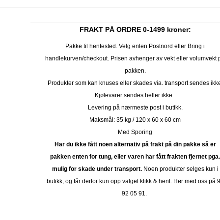
FRAKT PÅ ORDRE 0-1499 kroner:
Pakke til hentested. Velg enten Postnord eller Bring i
handlekurven/checkout. Prisen avhenger av vekt eller volumvekt 
pakken.
Produkter som kan knuses eller skades via. transport sendes ikk
Kjølevarer sendes heller ikke.
Levering på nærmeste post i butikk.
Maksmål: 35 kg / 120 x 60 x 60 cm
Med Sporing
Har du ikke fått noen alternativ på frakt på din pakke så er
pakken enten for tung, eller varen har fått frakten fjernet pga
mulig for skade under transport.
Noen produkter selges kun i
butikk, og får derfor kun opp valget klikk & hent. Hør med oss på 
92 05 91.