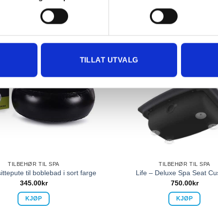
TILLAT UTVALG
TILBEHØR TIL SPA
TILBEHØR TIL SPA
ittepute til boblebad i sort farge
Life – Deluxe Spa Seat Cu
345.00
kr
750.00
kr
KJØP
KJØP