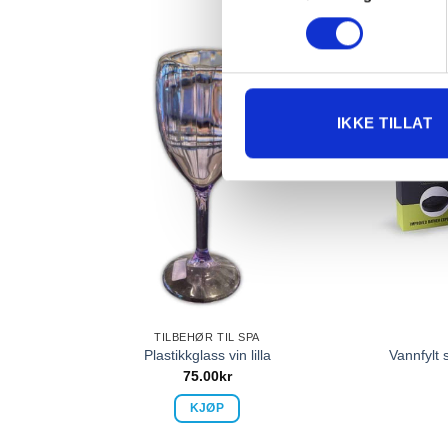
IKKE TILLAT
TILBEHØR TIL SPA
Plastikkglass vin lilla
Vannfylt s
75.00
kr
KJØP