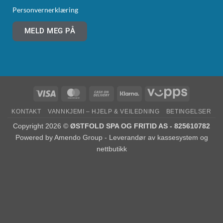
Personvernerklæring
MELD MEG PÅ
KONTAKT
VANNKJEMI – HJELP & VEILEDNING
BETINGELSER
Copyright 2026 ©
ØSTFOLD SPA OG FRITID AS - 825610782
Powered by
Amendo Group - Leverandør av kassesystem og
nettbutikk