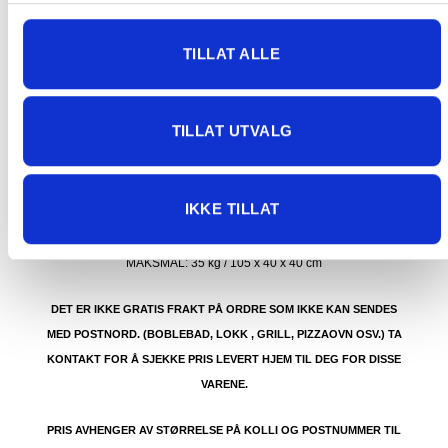
butikk, og får derfor kun opp valget klikk & hent. Hør med oss på
91 92 05 91.
TILLAT ALLE
TILLAT UTVALG
GRATIS FRAKT (Levert til hentested/butikk, ikke
dørmatten):
IKKE TILLAT
GRATIS FRAKT PÅ ORDRE OVER 1500 KR SOM KAN SENDES
MED POSTNORD. DET VIL SI PAKKER FRA 0-35 KG MED
MAKSMÅL:
35 kg / 105 x 40 x 40 cm
DET ER IKKE GRATIS FRAKT PÅ ORDRE SOM IKKE KAN SENDES
MED POSTNORD. (BOBLEBAD, LOKK , GRILL, PIZZAOVN OSV.) TA
KONTAKT FOR Å SJEKKE PRIS LEVERT HJEM TIL DEG FOR DISSE
VARENE.
PRIS AVHENGER AV STØRRELSE PÅ KOLLI OG POSTNUMMER TIL