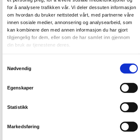
345.00
kr
255.00
kr
for å analysere trafikken vår. Vi deler dessuten informasjon
om hvordan du bruker nettstedet vårt, med partnerne våre
KJØP
IKKE PÅ LAGER
innen sosiale medier, annonsering og analysearbeid, som
kan kombinere den med annen informasjon du har gjort
tilgjengelig for dem, eller som de har samlet inn gjennom
din bruk av tjenestene deres.
FRAKT PÅ ORDRE 0-1499 kroner:
Pakke til hentested. Velg enten Postnord eller Bring i
Samtykkevalg
handlekurven/checkout. Prisen avhenger av vekt eller volumvekt
Nødvendig
på pakken.
Produkter som kan knuses eller skades via. transport sendes ikke.
Egenskaper
Kjølevarer sendes heller ikke.
Levering på nærmeste post i butikk.
Maksmål: 35 kg / 120 x 60 x 60 cm
Statistikk
Med Sporing
Har du ikke fått noen alternativ på frakt på din pakke så er
Markedsføring
pakken enten for tung, eller varen har fått frakten fjernet pga.
mulig for skade under transport.
Noen produkter selges kun i