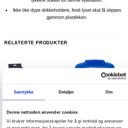
tykkere sokkel for denne flytebaren.
Ikke like dype drikkeholdere, fordi lyset skal få slippes
gjennom plastikken.
RELATERTE PRODUKTER
Samtykke
Detaljer
Om
Denne nettsiden anvender cookies
TILBEHØR TIL SPA
TILBEHØR TIL SPA
Vannfylt sittepute til
Tablettdispenser – 200
Vi bruker informasjonskapsler for å gi innhold og annonser
boblebad i sort farge
gram tabletter
et personlig preg, for å levere sosiale mediefunksjoner og