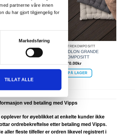
 med partnerne våre innen
u har gjort tilgjengelig for
Markedsføring
T
UTEGULV TREKOMPOSITT
ATER
GOP WOODLON GRANDE
TREKOMPOSITT
370.00
kr
IKKE PÅ LAGER
TILLAT ALLE
nformasjon ved betaling med Vipps
 opplever for øyeblikket at enkelte kunder ikke
ttar ordrebekreftelse etter betaling med Vipps.
de aller fleste tilfeller er ordren likevel registrert i