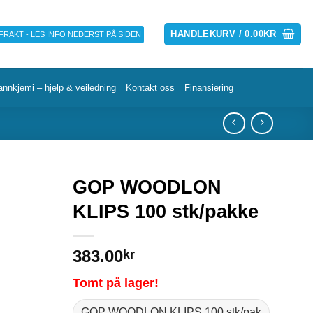
HANDLEKURV /
0.00
KR
 FRAKT - LES INFO NEDERST PÅ SIDEN
annkjemi – hjelp & veiledning
Kontakt oss
Finansiering
GOP WOODLON
KLIPS 100 stk/pakke
383.00
kr
Tomt på lager!