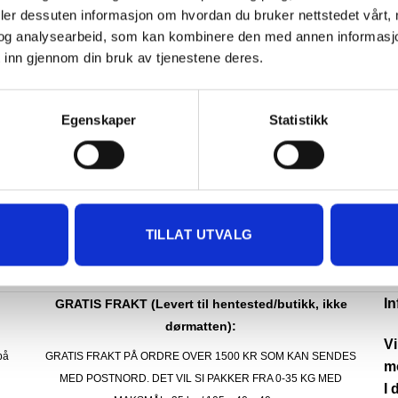
deler dessuten informasjon om hvordan du bruker nettstedet vårt,
og analysearbeid, som kan kombinere den med annen informasjon d
 inn gjennom din bruk av tjenestene deres.
Egenskaper
Statistikk
UTEGULV TREKOMPOSITT
UTEGULV TREKOMPOSIT
WOODLON LÅSEKLIPS 25
GOP WOODLON GULVPL
stk/pakke
TREKOMPOSITT
178.00
kr
454.00
kr
IKKE PÅ LAGER
IKKE PÅ LAGER
TILLAT UTVALG
I
GRATIS FRAKT (Levert til hentested/butikk, ikke
dørmatten):
Vi
på
GRATIS FRAKT PÅ ORDRE OVER 1500 KR SOM KAN SENDES
mo
MED POSTNORD. DET VIL SI PAKKER FRA 0-35 KG MED
I 