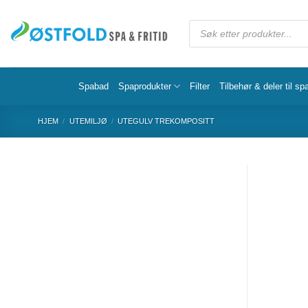
Spabad
Spaprodukter
Filter
Tilbehør & deler til sp
HJEM
/
UTEMILJØ
/
UTEGULV TREKOMPOSITT