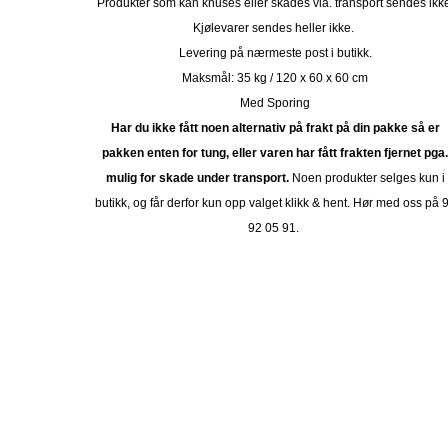
Produkter som kan knuses eller skades via. transport sendes ikk
Kjølevarer sendes heller ikke.
Levering på nærmeste post i butikk.
Maksmål: 35 kg / 120 x 60 x 60 cm
Med Sporing
Har du ikke fått noen alternativ på frakt på din pakke så er
pakken enten for tung, eller varen har fått frakten fjernet pga
mulig for skade under transport.
Noen produkter selges kun i
butikk, og får derfor kun opp valget klikk & hent. Hør med oss på 
92 05 91.