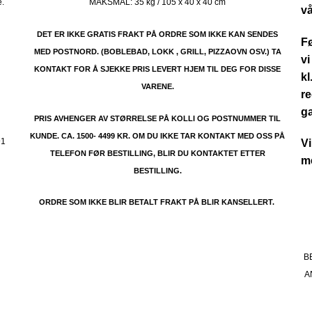
e.
MAKSMÅL:
35 kg / 105 x 40 x 40 cm
vå
DET ER IKKE GRATIS FRAKT PÅ ORDRE SOM IKKE KAN SENDES
Fø
MED POSTNORD. (BOBLEBAD, LOKK , GRILL, PIZZAOVN OSV.) TA
vi
KONTAKT FOR Å SJEKKE PRIS LEVERT HJEM TIL DEG FOR DISSE
kl
VARENE.
re
.
g
PRIS AVHENGER AV STØRRELSE PÅ KOLLI OG POSTNUMMER TIL
KUNDE. CA. 1500- 4499 KR. OM DU IKKE TAR KONTAKT MED OSS PÅ
91
Vi
TELEFON FØR BESTILLING, BLIR DU KONTAKTET ETTER
me
BESTILLING.
ORDRE SOM IKKE BLIR BETALT FRAKT PÅ BLIR KANSELLERT.
B
A