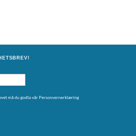
HETSBREV!
brevet må du godta vår
Personvernerklæring