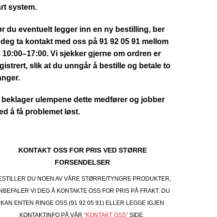
rt system.
r du eventuelt legger inn en ny bestilling, ber
 deg ta kontakt med oss på 91 92 05 91 mellom
. 10:00–17:00. Vi sjekker gjerne om ordren er
gistrert, slik at du unngår å bestille og betale to
anger.
 beklager ulempene dette medfører og jobber
d å få problemet løst.
KONTAKT OSS FOR PRIS VED STØRRE
FORSENDELSER
ESTILLER DU NOEN AV VÅRE STØRRE/TYNGRE PRODUKTER,
NBEFALER VI DEG Å KONTAKTE OSS FOR PRIS PÅ FRAKT. DU
KAN ENTEN RINGE OSS (91 92 05 91) ELLER LEGGE IGJEN
KONTAKTINFO PÅ VÅR
"KONTAKT OSS"
SIDE.