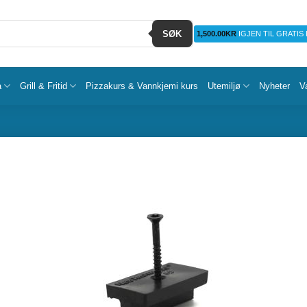
SØK
1,500.00
KR
IGJEN TIL GRATIS
a
Grill & Fritid
Pizzakurs & Vannkjemi kurs
Utemiljø
Nyheter
V