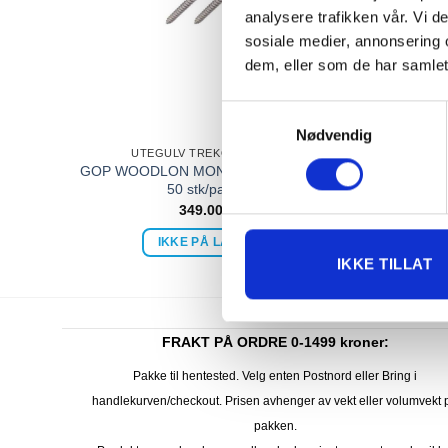
analysere trafikken vår. Vi 
sosiale medier, annonsering 
dem, eller som de har samlet
Samtykkevalg
Nødvendig
UTEGULV TREKOMPOSITT
GOP WOODLON MONTERINGSSKRUE
GOP 
50 stk/pakke
349.00
kr
IKKE PÅ LAGER
IKKE TILLAT
FRAKT PÅ ORDRE 0-1499 kroner:
Pakke til hentested. Velg enten Postnord eller Bring i
handlekurven/checkout. Prisen avhenger av vekt eller volumvekt 
pakken.