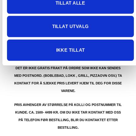
TILLAT ALLE
GRATIS FRAKT (Levert til hentested/butikk, ikke
TILLAT UTVALG
dørmatten):
GRATIS FRAKT PÅ ORDRE OVER 1500 KR SOM KAN SENDES
MED POSTNORD. DET VIL SI PAKKER FRA 0-35 KG MED
IKKE TILLAT
MAKSMÅL:
35 kg / 105 x 40 x 40 cm
DET ER IKKE GRATIS FRAKT PÅ ORDRE SOM IKKE KAN SENDES
MED POSTNORD. (BOBLEBAD, LOKK , GRILL, PIZZAOVN OSV.) TA
KONTAKT FOR Å SJEKKE PRIS LEVERT HJEM TIL DEG FOR DISSE
VARENE.
PRIS AVHENGER AV STØRRELSE PÅ KOLLI OG POSTNUMMER TIL
KUNDE. CA. 1500- 4499 KR. OM DU IKKE TAR KONTAKT MED OSS
PÅ TELEFON FØR BESTILLING, BLIR DU KONTAKTET ETTER
BESTILLING.