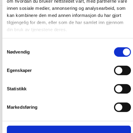
om hvordan du bruker nettstedet vårt, med partnerne våre
innen sosiale medier, annonsering og analysearbeid, som
kan kombinere den med annen informasjon du har gjort
FRAKT PÅ ORDRE 0-1499 kroner:
tilgjengelig for dem, eller som de har samlet inn gjennom
Pakke til hentested. Velg enten Postnord eller Bring i
din bruk av tjenestene deres.
handlekurven/checkout. Prisen avhenger av vekt eller volumvekt
på pakken.
Samtykkevalg
Produkter som kan knuses eller skades via. transport sendes ikke.
Nødvendig
Kjølevarer sendes heller ikke.
Levering på nærmeste post i butikk.
Egenskaper
Maksmål: 35 kg / 120 x 60 x 60 cm
Med Sporing
Statistikk
Har du ikke fått noen alternativ på frakt på din pakke så er
pakken enten for tung, eller varen har fått frakten fjernet pga.
mulig for skade under transport.
Noen produkter selges kun i
Markedsføring
butikk, og får derfor kun opp valget klikk & hent. Hør med oss på
91 92 05 91.