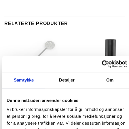
RELATERTE PRODUKTER
Samtykke
Detaljer
Om
UTSTYR TIL PIZZAOVN OG PIZZABAKING
UTSTYR TIL PIZZAOVN OG PIZZABAKING
Denne nettsiden anvender cookies
Gozney Vendespade for
Gozney Dome Neapolitan
pizza
Arch & Flue Extension
Vi bruker informasjonskapsler for å gi innhold og annonser
949.00
kr
2,899.00
kr
et personlig preg, for å levere sosiale mediefunksjoner og
KJØP
IKKE PÅ LAGER
for å analysere trafikken vår. Vi deler dessuten informasjon