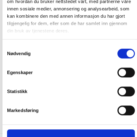
om hvordan du bruker nettstedet vårt, med partnerne våre
innen sosiale medier, annonsering og analysearbeid, som
RELATERTE PRODUKTER
kan kombinere den med annen informasjon du har gjort
tilgjengelig for dem, eller som de har samlet inn gjennom
-25%
din bruk av tjenestene deres.
Samtykkevalg
Nødvendig
Egenskaper
SAUS, KRYDDER OG OLJER
SAUS, KRYDDER OG OLJER
Statistikk
Sometimes Always Kosher
Arne`s Amazing Multo
Style Salt
Italiano 150gr
89.00
kr
199.00
kr
150.00
kr
Markedsføring
KJØP
KJØP