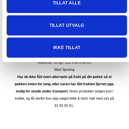
TILLAT ALLE
FRAKT PÅ ORDRE 0-1499 kroner:
Pakke til hentested. Velg enten Postnord eller Bring i
TILLAT UTVALG
handlekurven/checkout. Prisen avhenger av vekt eller volumvekt
på pakken.
Produkter som kan knuses eller skades via. transport sendes ikke.
IKKE TILLAT
Kjølevarer sendes heller ikke.
Levering på nærmeste post i butikk.
Maksmål: 35 kg / 120 x 60 x 60 cm
Med Sporing
Har du ikke fått noen alternativ på frakt på din pakke så er
pakken enten for tung, eller varen har fått frakten fjernet pga.
mulig for skade under transport.
Noen produkter selges kun i
butikk, og får derfor kun opp valget klikk & hent. Hør med oss på
91 92 05 91.