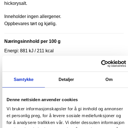
hickorysalt.
Inneholder ingen allergener.
Oppbevares tørt og kjølig.
Næringsinnhold per 100 g
Energi: 881 kJ / 211 kcal
Fett: 3,9 g
hvorav mettede fettsyrer: 0,6 g
Karbohydrater: 78,3 g
Samtykke
Detaljer
Om
hvorav sukkerarter: 56,9 g
Fiber: 10,7 g
Denne nettsiden anvender cookies
Protein: 5,2 g
Vi bruker informasjonskapsler for å gi innhold og annonser
Salt: 5,24 g
et personlig preg, for å levere sosiale mediefunksjoner og
for å analysere trafikken vår. Vi deler dessuten informasjon