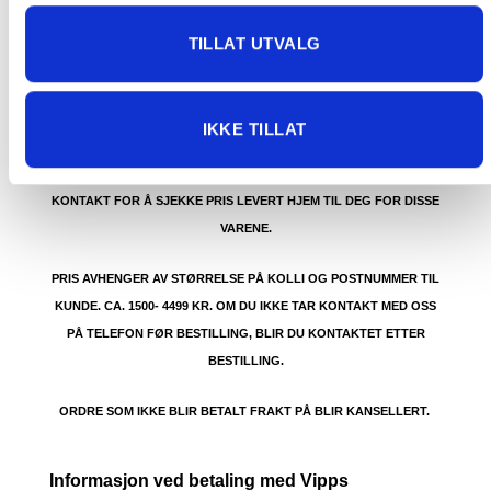
dørmatten):
GRATIS FRAKT PÅ ORDRE OVER 1500 KR SOM KAN SENDES
TILLAT UTVALG
MED POSTNORD. DET VIL SI PAKKER FRA 0-35 KG MED
MAKSMÅL:
35 kg / 105 x 40 x 40 cm
IKKE TILLAT
DET ER IKKE GRATIS FRAKT PÅ ORDRE SOM IKKE KAN SENDES
MED POSTNORD. (BOBLEBAD, LOKK , GRILL, PIZZAOVN OSV.) TA
KONTAKT FOR Å SJEKKE PRIS LEVERT HJEM TIL DEG FOR DISSE
VARENE.
PRIS AVHENGER AV STØRRELSE PÅ KOLLI OG POSTNUMMER TIL
KUNDE. CA. 1500- 4499 KR. OM DU IKKE TAR KONTAKT MED OSS
PÅ TELEFON FØR BESTILLING, BLIR DU KONTAKTET ETTER
BESTILLING.
ORDRE SOM IKKE BLIR BETALT FRAKT PÅ BLIR KANSELLERT.
Informasjon ved betaling med Vipps