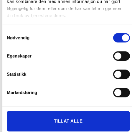
kan kombinere den med annen informasjon du har gjort
Pakke til hentested. Velg enten Postnord eller Bring i
tilgjengelig for dem, eller som de har samlet inn gjennom
handlekurven/checkout. Prisen avhenger av vekt eller volumvekt
din bruk av tjenestene deres.
på pakken.
Produkter som kan knuses eller skades via. transport sendes ikke.
Kjølevarer sendes heller ikke.
Samtykkevalg
Nødvendig
Levering på nærmeste post i butikk.
Maksmål: 35 kg / 120 x 60 x 60 cm
Med Sporing
Egenskaper
Har du ikke fått noen alternativ på frakt på din pakke så er
pakken enten for tung, eller varen har fått frakten fjernet pga.
Statistikk
mulig for skade under transport.
Noen produkter selges kun i
butikk, og får derfor kun opp valget klikk & hent. Hør med oss på
91 92 05 91.
Markedsføring
TILLAT ALLE
GRATIS FRAKT (Levert til hentested/butikk, ikke