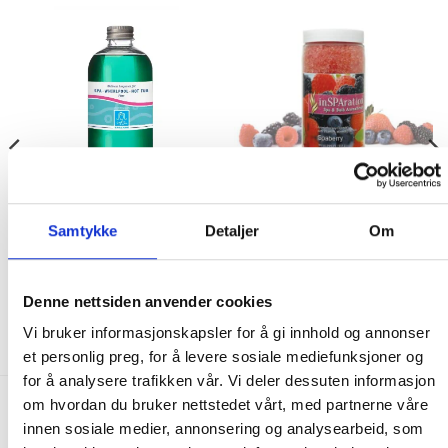
WELLNESS FRAGRANCE
WELLNESS FRAGRANCE
Samtykke
Detaljer
Om
Wellness Fragrance Pine
inSPAration Spaberry 553g
209.00
kr
345.00
kr
Denne nettsiden anvender cookies
KJØP
IKKE PÅ LAGER
Vi bruker informasjonskapsler for å gi innhold og annonser
et personlig preg, for å levere sosiale mediefunksjoner og
for å analysere trafikken vår. Vi deler dessuten informasjon
om hvordan du bruker nettstedet vårt, med partnerne våre
FRAKT PÅ ORDRE 0-1499 kroner:
innen sosiale medier, annonsering og analysearbeid, som