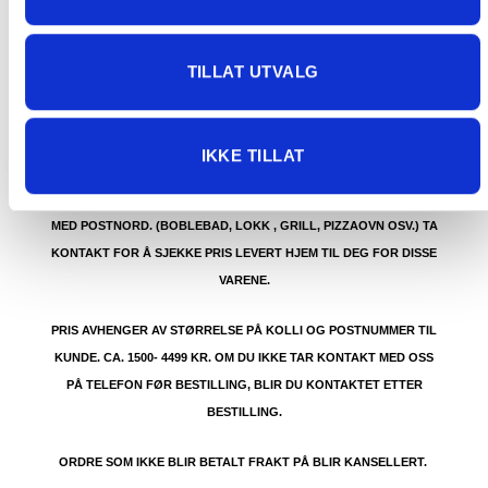
GRATIS FRAKT (Levert til hentested/butikk, ikke
dørmatten):
TILLAT UTVALG
GRATIS FRAKT PÅ ORDRE OVER 1500 KR SOM KAN SENDES
MED POSTNORD. DET VIL SI PAKKER FRA 0-35 KG MED
MAKSMÅL:
35 kg / 105 x 40 x 40 cm
IKKE TILLAT
DET ER IKKE GRATIS FRAKT PÅ ORDRE SOM IKKE KAN SENDES
MED POSTNORD. (BOBLEBAD, LOKK , GRILL, PIZZAOVN OSV.) TA
KONTAKT FOR Å SJEKKE PRIS LEVERT HJEM TIL DEG FOR DISSE
VARENE.
PRIS AVHENGER AV STØRRELSE PÅ KOLLI OG POSTNUMMER TIL
KUNDE. CA. 1500- 4499 KR. OM DU IKKE TAR KONTAKT MED OSS
PÅ TELEFON FØR BESTILLING, BLIR DU KONTAKTET ETTER
BESTILLING.
ORDRE SOM IKKE BLIR BETALT FRAKT PÅ BLIR KANSELLERT.