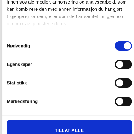
innen sosiale medier, annonsering og analysearbeid, som
FRAKT PÅ ORDRE 0-1499 kroner:
kan kombinere den med annen informasjon du har gjort
tilgjengelig for dem, eller som de har samlet inn gjennom
Pakke til hentested. Velg enten Postnord eller Bring i
din bruk av tjenestene deres.
handlekurven/checkout. Prisen avhenger av vekt eller volumvekt
på pakken.
Produkter som kan knuses eller skades via. transport sendes ikke.
Samtykkevalg
Nødvendig
Kjølevarer sendes heller ikke.
Levering på nærmeste post i butikk.
Maksmål: 35 kg / 120 x 60 x 60 cm
Egenskaper
Med Sporing
Har du ikke fått noen alternativ på frakt på din pakke så er
Statistikk
pakken enten for tung, eller varen har fått frakten fjernet pga.
mulig for skade under transport.
Noen produkter selges kun i
butikk, og får derfor kun opp valget klikk & hent. Hør med oss på
Markedsføring
91 92 05 91.
TILLAT ALLE