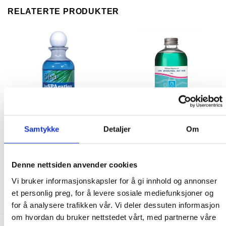
RELATERTE PRODUKTER
Samtykke
Detaljer
Om
WELLNESS FRAGRANCE
WELLNESS FRAGRANCE
inSPAration Tropical Island
Wellness Fragrance Pine
Liquid
Denne nettsiden anvender cookies
225.00
kr
209.00
kr
Vi bruker informasjonskapsler for å gi innhold og annonser
KJØP
KJØP
et personlig preg, for å levere sosiale mediefunksjoner og
for å analysere trafikken vår. Vi deler dessuten informasjon
om hvordan du bruker nettstedet vårt, med partnerne våre