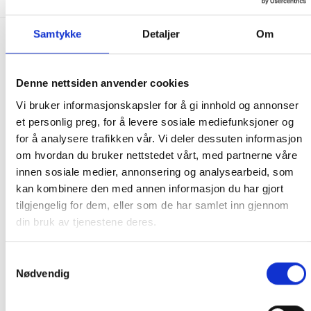
Samtykke
Detaljer
Om
FRAKT PÅ ORDRE 0-1499 kroner:
Pakke til hentested. Velg enten Postnord eller Bring i
Denne nettsiden anvender cookies
handlekurven/checkout. Prisen avhenger av vekt eller volumvekt
Vi bruker informasjonskapsler for å gi innhold og annonser
på pakken.
et personlig preg, for å levere sosiale mediefunksjoner og
Produkter som kan knuses eller skades via. transport sendes ikke.
for å analysere trafikken vår. Vi deler dessuten informasjon
Kjølevarer sendes heller ikke.
om hvordan du bruker nettstedet vårt, med partnerne våre
Levering på nærmeste post i butikk.
innen sosiale medier, annonsering og analysearbeid, som
Maksmål: 35 kg / 120 x 60 x 60 cm
kan kombinere den med annen informasjon du har gjort
Med Sporing
tilgjengelig for dem, eller som de har samlet inn gjennom
Har du ikke fått noen alternativ på frakt på din pakke så er
din bruk av tjenestene deres.
pakken enten for tung, eller varen har fått frakten fjernet pga.
mulig for skade under transport.
Noen produkter selges kun i
Samtykkevalg
butikk, og får derfor kun opp valget klikk & hent. Hør med oss på
Nødvendig
91 92 05 91.