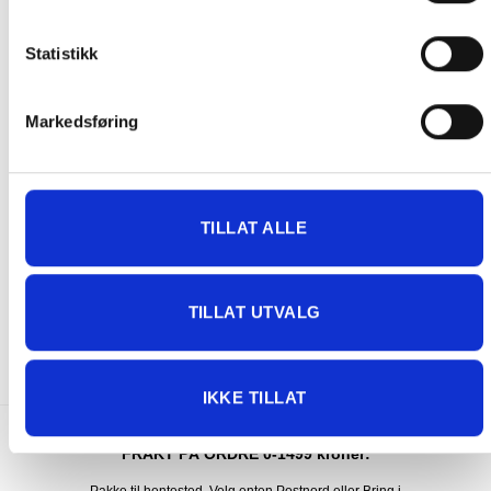
Statistikk
Markedsføring
TILLAT ALLE
LOKK
LOKK
Lokk 208×208 Grå
Lokk 234×234 Grå
TILLAT UTVALG
6,800.00
kr
7,700.00
kr
IKKE PÅ LAGER
IKKE PÅ LAGER
IKKE TILLAT
FRAKT PÅ ORDRE 0-1499 kroner: