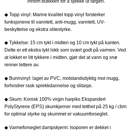
innom butikken for å sjekke ut fargen.
◆ Topp vinyl: Marine kvalitet topp vinyl forsterker
funksjonene til vanntett, anti-mugg, vanntett, UV-
beskyttelse og ekstra slitestyrke.
◆ Tykkelse: 15 cm tykt i midten og 10 cm tykt på kanten.
Dette er ett ekstra tykt lokk som svært godt på varmen. Ved
at lokket er litt tykkere i midten, gjør det at vann og snø
renner lettere av.
◆ Bunnvinyl: laget av PVC, motstandsdyktig mot mugg,
forhindrer rask sprekkdannelse og slitasje.
◆ Skum: Konisk 100% virgin harpiks Ekspandert
PolyStyrene (EPS) skumkjerner med tetthet på 25 kg / cbm
for optimal styrke og skummet er vakuumforseglet.
◆ Varmeforseglet dampskjerm: Isoporen er dekket i