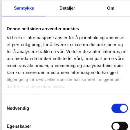
Samtykke
Detaljer
Om
◆ Hengslet: 4-lags, firdobbelt forsterket hengsel for å
hjelpe denne mest bearbeidede delen.
Denne nettsiden anvender cookies
◆ Varmestopperunderlag: som eliminerer varmetap.
Vi bruker informasjonskapsler for å gi innhold og annonser
◆ Gråthullene: i bunnen av lokket lar kondensvann renne
et personlig preg, for å levere sosiale mediefunksjoner og
ut.
for å analysere trafikken vår. Vi deler dessuten informasjon
om hvordan du bruker nettstedet vårt, med partnerne våre
◆ Sømmen: Dobbeltsydd med høykvalitets limt polyester,
innen sosiale medier, annonsering og analysearbeid, som
UV-motstand.
kan kombinere den med annen informasjon du har gjort
tilgjengelig for dem, eller som de har samlet inn gjennom
Husk å måle radiusen på lokket før du bestiller. Ring
din bruk av tjenestene deres.
91920591 så sjekker vi hvilken radius det er på lokket vi
har på lager før du bestiller.
Samtykkevalg
Nødvendig
RELATERTE PRODUKTER
Egenskaper