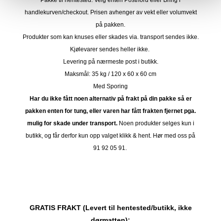
Pakke til hentested. Velg enten Postnord eller Bring i
handlekurven/checkout. Prisen avhenger av vekt eller volumvekt
på pakken.
Produkter som kan knuses eller skades via. transport sendes ikke.
Kjølevarer sendes heller ikke.
Levering på nærmeste post i butikk.
Maksmål: 35 kg / 120 x 60 x 60 cm
Med Sporing
Har du ikke fått noen alternativ på frakt på din pakke så er
pakken enten for tung, eller varen har fått frakten fjernet pga.
mulig for skade under transport.
Noen produkter selges kun i
butikk, og får derfor kun opp valget klikk & hent. Hør med oss på
91 92 05 91.
GRATIS FRAKT (Levert til hentested/butikk, ikke
dørmatten):