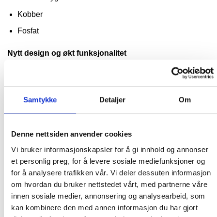
Kobber
Fosfat
Nytt design og økt funksjonalitet
Scuba3s har ergonomisk design som ligger godt i hånden.
Den flate baksiden gjør den praktisk å oppbevare, og den
vanntette konstruksjonen sikrer pålitelig bruk.
Samtykke
Detaljer
Om
Brukergrensesnittet med større skjerm, intuitive
animasjoner og ikoner gjør den enkel å bruke.
Denne nettsiden anvender cookies
Leveringsinnhold
Vi bruker informasjonskapsler for å gi innhold og annonser
Scuba3s i plastboks
et personlig preg, for å levere sosiale mediefunksjoner og
for å analysere trafikken vår. Vi deler dessuten informasjon
20 DPD nr.1 tablettreagenser
om hvordan du bruker nettstedet vårt, med partnerne våre
20 Fenol Rød Fotometer tablettreagenser
innen sosiale medier, annonsering og analysearbeid, som
kan kombinere den med annen informasjon du har gjort
10 DPD nr.3 Evo tablettreagenser