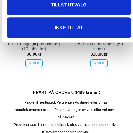
TILLAT UTVALG
IKKE TILLAT
TESTUTSTYR
TESTUTSTYR
DPD nr.4, Aktiv Oxygen,
Teststrips – Aktiv Oxygen,
0,1–10 mg/l (til photometer)
pH, Alka og hardness (50
(10 tabletter)
strips)
30.00
kr
310.00
kr
KJØP
KJØP
FRAKT PÅ ORDRE 0-1499 kroner:
Pakke til hentested. Velg enten Postnord eller Bring i
handlekurven/checkout. Prisen avhenger av vekt eller volumvekt
på pakken.
Produkter som kan knuses eller skades via. transport sendes ikke.
Kjølevarer sendes heller ikke.