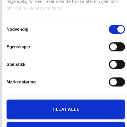
tilgjengelig for dem, eller som de har samlet inn gjennom
10 CyA-test tablettreagenser
din bruk av tjenestene deres.
10 Alka-M-Fotometer tablettreagenser
Samtykkevalg
10 Calcio-H nr.1 og nr.2 tablettreagenser
Nødvendig
Bruksanvisning
2 AAA-batterier
Egenskaper
Blått lokk
Rørepinne
Statistikk
Markedsføring
RELATERTE PRODUKTER
TILLAT ALLE