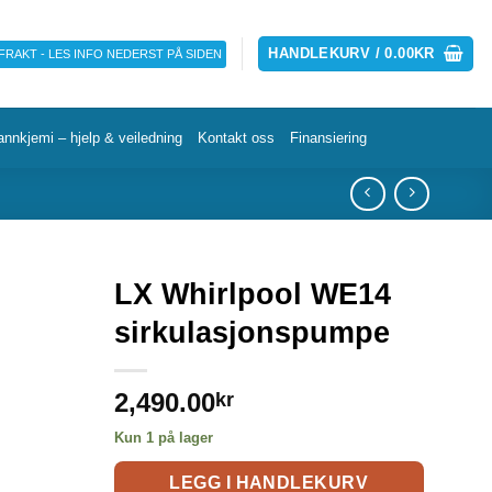
HANDLEKURV /
0.00
KR
 FRAKT - LES INFO NEDERST PÅ SIDEN
annkjemi – hjelp & veiledning
Kontakt oss
Finansiering
LX Whirlpool WE14
sirkulasjonspumpe
2,490.00
kr
Kun 1 på lager
LEGG I HANDLEKURV