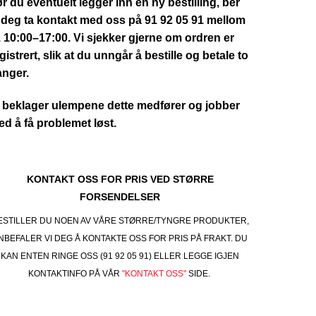
r du eventuelt legger inn en ny bestilling, ber
 deg ta kontakt med oss på 91 92 05 91 mellom
. 10:00–17:00. Vi sjekker gjerne om ordren er
gistrert, slik at du unngår å bestille og betale to
anger.
 beklager ulempene dette medfører og jobber
d å få problemet løst.
KONTAKT OSS FOR PRIS VED STØRRE
FORSENDELSER
ESTILLER DU NOEN AV VÅRE STØRRE/TYNGRE PRODUKTER,
NBEFALER VI DEG Å KONTAKTE OSS FOR PRIS PÅ FRAKT. DU
KAN ENTEN RINGE OSS (91 92 05 91) ELLER LEGGE IGJEN
KONTAKTINFO PÅ VÅR
"KONTAKT OSS"
SIDE.