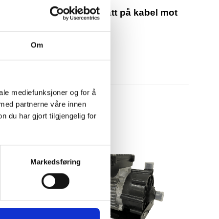
e kabel eller avtal å få satt på kabel mot
Om
150 mm
iale mediefunksjoner og for å
 med partnerne våre innen
u har gjort tilgjengelig for
Markedsføring