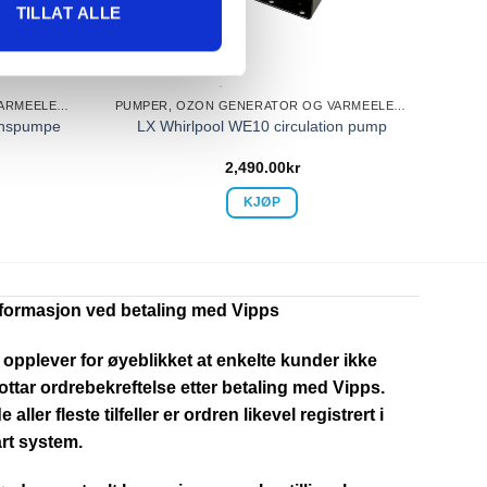
TILLAT ALLE
PUMPER, OZON GENERATOR OG VARMEELEMENT
PUMPER, OZON GENERATOR OG VARMEELEMENT
jonspumpe
LX Whirlpool WE10 circulation pump
2,490.00
kr
KJØP
nformasjon ved betaling med Vipps
 opplever for øyeblikket at enkelte kunder ikke
ttar ordrebekreftelse etter betaling med Vipps.
de aller fleste tilfeller er ordren likevel registrert i
rt system.