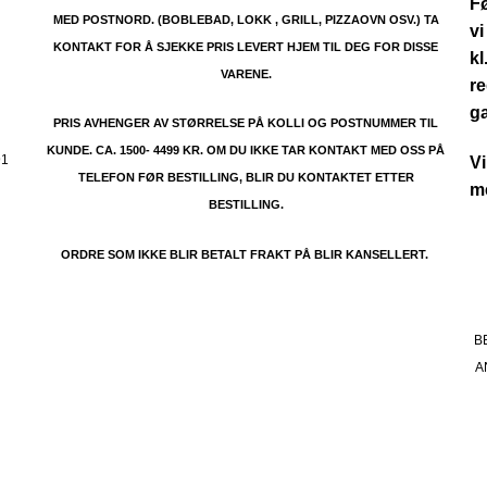
Fø
MED POSTNORD. (BOBLEBAD, LOKK , GRILL, PIZZAOVN OSV.) TA
vi
KONTAKT FOR Å SJEKKE PRIS LEVERT HJEM TIL DEG FOR DISSE
kl
VARENE.
re
.
g
PRIS AVHENGER AV STØRRELSE PÅ KOLLI OG POSTNUMMER TIL
KUNDE. CA. 1500- 4499 KR. OM DU IKKE TAR KONTAKT MED OSS PÅ
91
Vi
TELEFON FØR BESTILLING, BLIR DU KONTAKTET ETTER
me
BESTILLING.
ORDRE SOM IKKE BLIR BETALT FRAKT PÅ BLIR KANSELLERT.
B
A