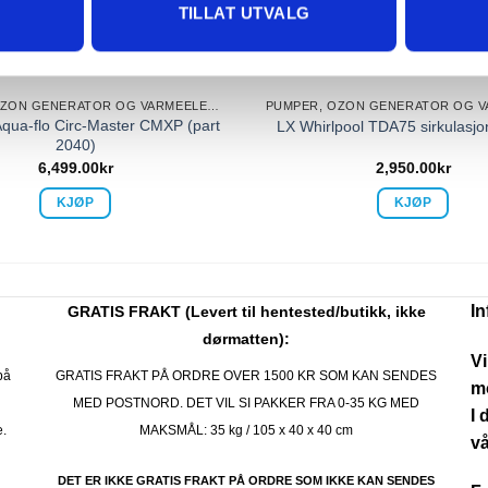
TILLAT UTVALG
PUMPER, OZON GENERATOR OG VARMEELEMENT
qua-flo Circ-Master CMXP (part
LX Whirlpool TDA75 sirkulas
2040)
6,499.00
kr
2,950.00
kr
KJØP
KJØP
I
GRATIS FRAKT (Levert til hentested/butikk, ikke
dørmatten):
Vi
på
GRATIS FRAKT PÅ ORDRE OVER 1500 KR SOM KAN SENDES
mo
MED POSTNORD. DET VIL SI PAKKER FRA 0-35 KG MED
I 
e.
MAKSMÅL:
35 kg / 105 x 40 x 40 cm
vå
DET ER IKKE GRATIS FRAKT PÅ ORDRE SOM IKKE KAN SENDES