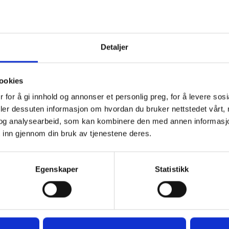
r blir pumpen levert uten kabel. Så bruk eksisterend
ekstra kostnad.
Detaljer
sjoner: Lengde: 215 mm Høyde: 160 mm Dybde: 
ookies
 for å gi innhold og annonser et personlig preg, for å levere sos
deler dessuten informasjon om hvordan du bruker nettstedet vårt,
og analysearbeid, som kan kombinere den med annen informasjon d
 inn gjennom din bruk av tjenestene deres.
Egenskaper
Statistikk