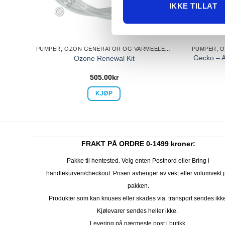
IKKE TILLAT
PUMPER, OZON GENERATOR OG VARMEELEMENT
PUMPER, OZON GENERATOR OG VARMEELEMENT
ump,
Gecko – A
Ozone Renewal Kit
505.00
kr
KJØP
FRAKT PÅ ORDRE 0-1499 kroner:
Pakke til hentested. Velg enten Postnord eller Bring i
handlekurven/checkout. Prisen avhenger av vekt eller volumvekt 
pakken.
Produkter som kan knuses eller skades via. transport sendes ikk
Kjølevarer sendes heller ikke.
Levering på nærmeste post i butikk.