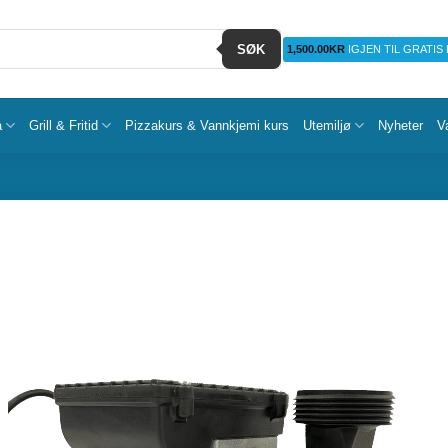
SØK
1,500.00
KR
IGJEN TIL GRATIS
a
Grill & Fritid
Pizzakurs & Vannkjemi kurs
Utemiljø
Nyheter
V