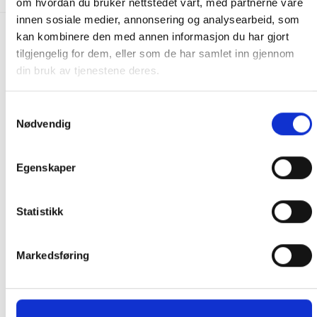
om hvordan du bruker nettstedet vårt, med partnerne våre
innen sosiale medier, annonsering og analysearbeid, som
kan kombinere den med annen informasjon du har gjort
FRAKT PÅ ORDRE 0-1499 kroner:
tilgjengelig for dem, eller som de har samlet inn gjennom
Pakke til hentested. Velg enten Postnord eller Bring i
din bruk av tjenestene deres.
handlekurven/checkout. Prisen avhenger av vekt eller volumvekt
på pakken.
Samtykkevalg
Produkter som kan knuses eller skades via. transport sendes ikke.
Nødvendig
Kjølevarer sendes heller ikke.
Levering på nærmeste post i butikk.
Egenskaper
Maksmål: 35 kg / 120 x 60 x 60 cm
Med Sporing
Har du ikke fått noen alternativ på frakt på din pakke så er
Statistikk
pakken enten for tung, eller varen har fått frakten fjernet pga.
mulig for skade under transport.
Noen produkter selges kun i
Markedsføring
butikk, og får derfor kun opp valget klikk & hent. Hør med oss på
91 92 05 91.