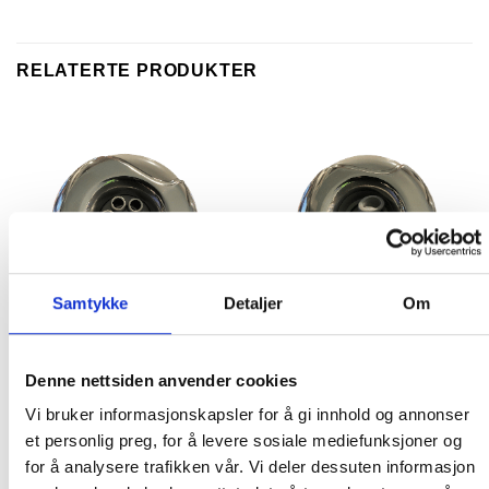
RELATERTE PRODUKTER
Samtykke
Detaljer
Om
DYSER TIL BOBLEBAD
DYSER TIL BOBLEBAD
Marquis dyse – 11,5 cm
Marquis dyse – 8,5 cm
diameter front (7 dusj
diameter front (Roterende
Denne nettsiden anvender cookies
stråler)
stråler)
Vi bruker informasjonskapsler for å gi innhold og annonser
395.00
kr
330.00
kr
et personlig preg, for å levere sosiale mediefunksjoner og
IKKE PÅ LAGER
IKKE PÅ LAGER
for å analysere trafikken vår. Vi deler dessuten informasjon