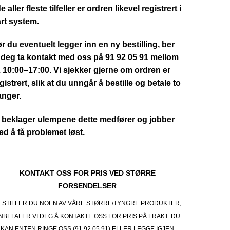
de aller fleste tilfeller er ordren likevel registrert i
rt system.
r du eventuelt legger inn en ny bestilling, ber
 deg ta kontakt med oss på 91 92 05 91 mellom
. 10:00–17:00. Vi sjekker gjerne om ordren er
gistrert, slik at du unngår å bestille og betale to
anger.
 beklager ulempene dette medfører og jobber
d å få problemet løst.
KONTAKT OSS FOR PRIS VED STØRRE
FORSENDELSER
ESTILLER DU NOEN AV VÅRE STØRRE/TYNGRE PRODUKTER,
NBEFALER VI DEG Å KONTAKTE OSS FOR PRIS PÅ FRAKT. DU
KAN ENTEN RINGE OSS (91 92 05 91) ELLER LEGGE IGJEN