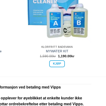
KLORFRITT BADEVANN
e
MYWATER KIT
1,590.00
kr
1,190.00
kr
KJØP
nformasjon ved betaling med Vipps
 opplever for øyeblikket at enkelte kunder ikke
ttar ordrebekreftelse etter betaling med Vipps.