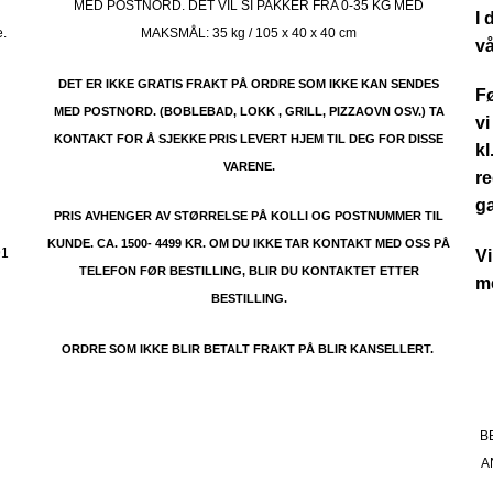
MED POSTNORD. DET VIL SI PAKKER FRA 0-35 KG MED
I 
e.
MAKSMÅL:
35 kg / 105 x 40 x 40 cm
vå
DET ER IKKE GRATIS FRAKT PÅ ORDRE SOM IKKE KAN SENDES
Fø
MED POSTNORD. (BOBLEBAD, LOKK , GRILL, PIZZAOVN OSV.) TA
vi
KONTAKT FOR Å SJEKKE PRIS LEVERT HJEM TIL DEG FOR DISSE
kl
VARENE.
re
.
g
PRIS AVHENGER AV STØRRELSE PÅ KOLLI OG POSTNUMMER TIL
KUNDE. CA. 1500- 4499 KR. OM DU IKKE TAR KONTAKT MED OSS PÅ
91
Vi
TELEFON FØR BESTILLING, BLIR DU KONTAKTET ETTER
me
BESTILLING.
ORDRE SOM IKKE BLIR BETALT FRAKT PÅ BLIR KANSELLERT.
B
A