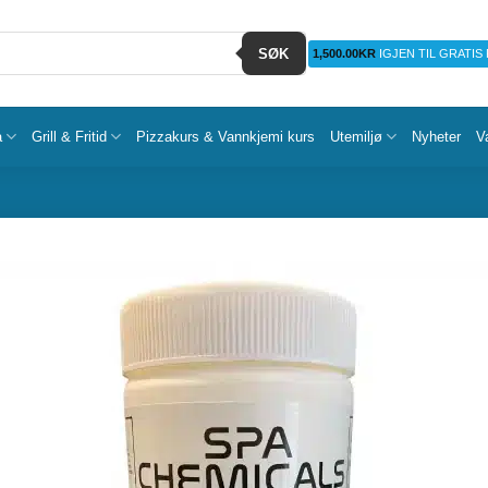
SØK
1,500.00
KR
IGJEN TIL GRATIS
a
Grill & Fritid
Pizzakurs & Vannkjemi kurs
Utemiljø
Nyheter
V