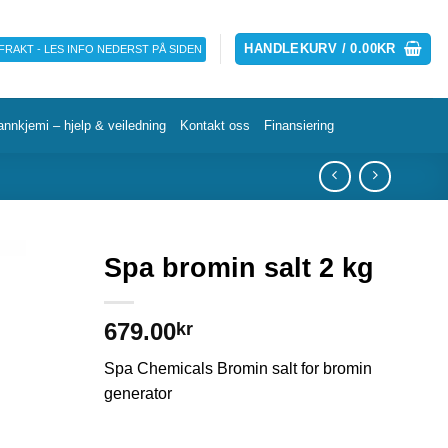
HANDLEKURV /
0.00
KR
 FRAKT - LES INFO NEDERST PÅ SIDEN
annkjemi – hjelp & veiledning
Kontakt oss
Finansiering
Spa bromin salt 2 kg
679.00
kr
Spa Chemicals Bromin salt for bromin
generator