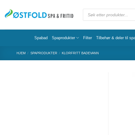
Spabad
Spaprodukter
Filter
Tilbehør & deler til sp
HJEM
/
SPAPRODUKTER
/
KLORFRITT BADEVANN