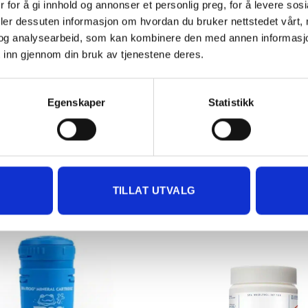
 for å gi innhold og annonser et personlig preg, for å levere sos
deler dessuten informasjon om hvordan du bruker nettstedet vårt,
og analysearbeid, som kan kombinere den med annen informasjon d
 inn gjennom din bruk av tjenestene deres.
Egenskaper
Statistikk
produktet forsvarlig og oppbevar på ett trygt sted.
TILLAT UTVALG