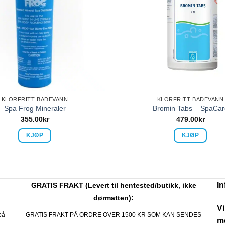
KLORFRITT BADEVANN
KLORFRITT BADEVANN
Spa Frog Mineraler
Bromin Tabs – SpaCar
355.00
kr
479.00
kr
KJØP
KJØP
I
GRATIS FRAKT (Levert til hentested/butikk, ikke
dørmatten):
Vi
på
GRATIS FRAKT PÅ ORDRE OVER 1500 KR SOM KAN SENDES
mo