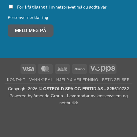
For å få tilgang til nyhetsbrevet må du godta vår
Personvernerklæring
MELD MEG PÅ
KONTAKT
VANNKJEMI – HJELP & VEILEDNING
BETINGELSER
Copyright 2026 ©
ØSTFOLD SPA OG FRITID AS - 825610782
Powered by
Amendo Group - Leverandør av kassesystem og
nettbutikk