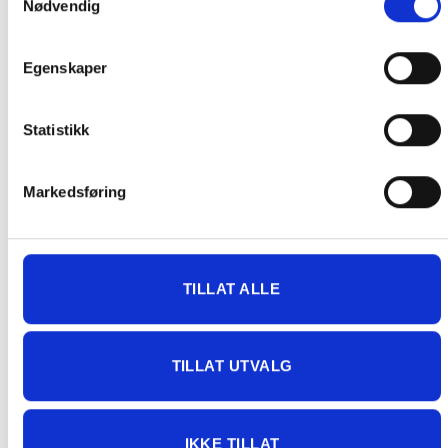
Nødvendig
mulig for skade under transport.
Noen produkter selges kun i
butikk, og får derfor kun opp valget klikk & hent. Hør med oss på
Egenskaper
91 92 05 91.
Statistikk
Markedsføring
GRATIS FRAKT (Levert til hentested/butikk, ikke
dørmatten):
GRATIS FRAKT PÅ ORDRE OVER 1500 KR SOM KAN SENDES
MED POSTNORD. DET VIL SI PAKKER FRA 0-35 KG MED
TILLAT ALLE
MAKSMÅL:
35 kg / 105 x 40 x 40 cm
DET ER IKKE GRATIS FRAKT PÅ ORDRE SOM IKKE KAN SENDES
TILLAT UTVALG
MED POSTNORD. (BOBLEBAD, LOKK , GRILL, PIZZAOVN OSV.) TA
KONTAKT FOR Å SJEKKE PRIS LEVERT HJEM TIL DEG FOR DISSE
VARENE.
IKKE TILLAT