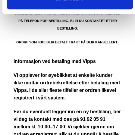
PRIS AVHENGER AV STØRRELSE PÅ KOLLI OG POSTNUMMER TIL
KUNDE. CA. 1500- 4499 KR. OM DU IKKE TAR KONTAKT MED OSS
PÅ TELEFON FØR BESTILLING, BLIR DU KONTAKTET ETTER
BESTILLING.
ORDRE SOM IKKE BLIR BETALT FRAKT PÅ BLIR KANSELLERT.
Informasjon ved betaling med Vipps
Vi opplever for øyeblikket at enkelte kunder
ikke mottar ordrebekreftelse etter betaling med
Vipps. I de aller fleste tilfeller er ordren likevel
registrert i vårt system.
Før du eventuelt legger inn en ny bestilling, ber
vi deg ta kontakt med oss på 91 92 05 91
mellom kl. 10:00–17:00. Vi sjekker gjerne om
ordren er registrert, slik at du unngår å bestille