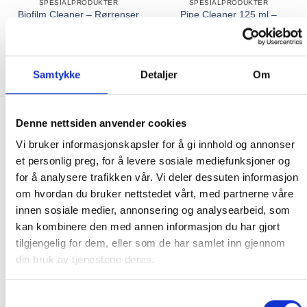
SPESIALPRODUKTER
SPESIALPRODUKTER
Biofilm Cleaner – Rørrenser
Pipe Cleaner 125 ml –
for boblebad – SpaCare
SpaCare
459.00
kr
139.00
kr
IKKE PÅ LAGER
KJØP
Samtykke
Detaljer
Om
Denne nettsiden anvender cookies
FRAKT PÅ ORDRE 0-1499 kroner:
Vi bruker informasjonskapsler for å gi innhold og annonser
Pakke til hentested. Velg enten Postnord eller Bring i
et personlig preg, for å levere sosiale mediefunksjoner og
handlekurven/checkout. Prisen avhenger av vekt eller volumvekt
for å analysere trafikken vår. Vi deler dessuten informasjon
på pakken.
om hvordan du bruker nettstedet vårt, med partnerne våre
Produkter som kan knuses eller skades via. transport sendes ikke.
innen sosiale medier, annonsering og analysearbeid, som
Kjølevarer sendes heller ikke.
kan kombinere den med annen informasjon du har gjort
Levering på nærmeste post i butikk.
tilgjengelig for dem, eller som de har samlet inn gjennom
Maksmål: 35 kg / 120 x 60 x 60 cm
din bruk av tjenestene deres.
Med Sporing
Har du ikke fått noen alternativ på frakt på din pakke så er
Samtykkevalg
pakken enten for tung, eller varen har fått frakten fjernet pga.