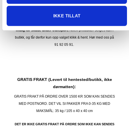
Maksmål: 35 kg / 120 x 60 x 60 cm
Med Sporing
IKKE TILLAT
Har du ikke fått noen alternativ på frakt på din pakke så er
pakken enten for tung, eller varen har fått frakten fjernet pga.
mulig for skade under transport.
Noen produkter selges kun i
butikk, og får derfor kun opp valget klikk & hent. Hør med oss på
91 92 05 91.
GRATIS FRAKT (Levert til hentested/butikk, ikke
dørmatten):
GRATIS FRAKT PÅ ORDRE OVER 1500 KR SOM KAN SENDES
MED POSTNORD. DET VIL SI PAKKER FRA 0-35 KG MED
MAKSMÅL:
35 kg / 105 x 40 x 40 cm
DET ER IKKE GRATIS FRAKT PÅ ORDRE SOM IKKE KAN SENDES