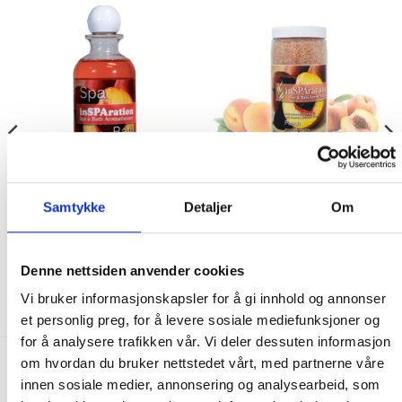
WELLNESS FRAGRANCE
WELLNESS FRAGRANCE
Samtykke
Detaljer
Om
inSPAration Peach Liquid
inSPAration Peach 553g
225.00
kr
345.00
kr
Denne nettsiden anvender cookies
IKKE PÅ LAGER
KJØP
Vi bruker informasjonskapsler for å gi innhold og annonser
et personlig preg, for å levere sosiale mediefunksjoner og
for å analysere trafikken vår. Vi deler dessuten informasjon
om hvordan du bruker nettstedet vårt, med partnerne våre
FRAKT PÅ ORDRE 0-1499 kroner:
innen sosiale medier, annonsering og analysearbeid, som