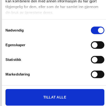
kan kombinere den med annen informasjon du har gjort
Pakke til hentested. Velg enten Postnord eller Bring i
tilgjengelig for dem, eller som de har samlet inn gjennom
handlekurven/checkout. Prisen avhenger av vekt eller volumvekt
din bruk av tjenestene deres.
på pakken.
Produkter som kan knuses eller skades via. transport sendes ikke.
Kjølevarer sendes heller ikke.
Samtykkevalg
Nødvendig
Levering på nærmeste post i butikk.
Maksmål: 35 kg / 120 x 60 x 60 cm
Med Sporing
Egenskaper
Har du ikke fått noen alternativ på frakt på din pakke så er
pakken enten for tung, eller varen har fått frakten fjernet pga.
Statistikk
mulig for skade under transport.
Noen produkter selges kun i
butikk, og får derfor kun opp valget klikk & hent. Hør med oss på
91 92 05 91.
Markedsføring
TILLAT ALLE
GRATIS FRAKT (Levert til hentested/butikk, ikke