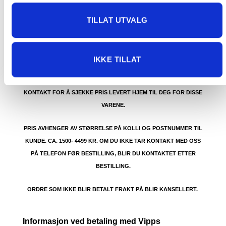
dørmatten):
GRATIS FRAKT PÅ ORDRE OVER 1500 KR SOM KAN SENDES
TILLAT UTVALG
MED POSTNORD. DET VIL SI PAKKER FRA 0-35 KG MED
MAKSMÅL:
35 kg / 105 x 40 x 40 cm
IKKE TILLAT
DET ER IKKE GRATIS FRAKT PÅ ORDRE SOM IKKE KAN SENDES
MED POSTNORD. (BOBLEBAD, LOKK , GRILL, PIZZAOVN OSV.) TA
KONTAKT FOR Å SJEKKE PRIS LEVERT HJEM TIL DEG FOR DISSE
VARENE.
PRIS AVHENGER AV STØRRELSE PÅ KOLLI OG POSTNUMMER TIL
KUNDE. CA. 1500- 4499 KR. OM DU IKKE TAR KONTAKT MED OSS
PÅ TELEFON FØR BESTILLING, BLIR DU KONTAKTET ETTER
BESTILLING.
ORDRE SOM IKKE BLIR BETALT FRAKT PÅ BLIR KANSELLERT.
Informasjon ved betaling med Vipps