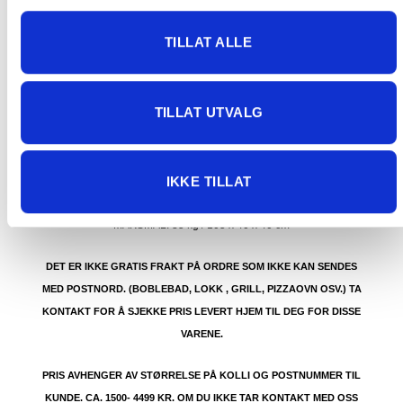
91 92 05 91.
TILLAT ALLE
TILLAT UTVALG
GRATIS FRAKT (Levert til hentested/butikk, ikke
dørmatten):
GRATIS FRAKT PÅ ORDRE OVER 1500 KR SOM KAN SENDES
IKKE TILLAT
MED POSTNORD. DET VIL SI PAKKER FRA 0-35 KG MED
MAKSMÅL:
35 kg / 105 x 40 x 40 cm
DET ER IKKE GRATIS FRAKT PÅ ORDRE SOM IKKE KAN SENDES
MED POSTNORD. (BOBLEBAD, LOKK , GRILL, PIZZAOVN OSV.) TA
KONTAKT FOR Å SJEKKE PRIS LEVERT HJEM TIL DEG FOR DISSE
VARENE.
PRIS AVHENGER AV STØRRELSE PÅ KOLLI OG POSTNUMMER TIL
KUNDE. CA. 1500- 4499 KR. OM DU IKKE TAR KONTAKT MED OSS