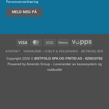
Personvernerklæring
MELD MEG PÅ
KONTAKT
VANNKJEMI – HJELP & VEILEDNING
BETINGELSER
Copyright 2026 ©
ØSTFOLD SPA OG FRITID AS - 825610782
Powered by
Amendo Group - Leverandør av kassesystem og
nettbutikk