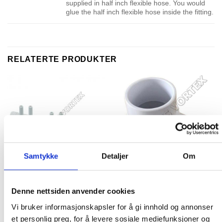
supplied in half inch flexible hose. You would
glue the half inch flexible hose inside the fitting.
RELATERTE PRODUKTER
Samtykke
Detaljer
Om
MANIFOLDS AND MANIFOLD WYE
MANIFOLDS AND MANIFOLD WYE
Denne nettsiden anvender cookies
Air Manifold 3/4″RB x
Water Manifold spigot 2″ x
3/8″SB (6PT)
3/4″ RB (2PT)
Vi bruker informasjonskapsler for å gi innhold og annonser
et personlig preg, for å levere sosiale mediefunksjoner og