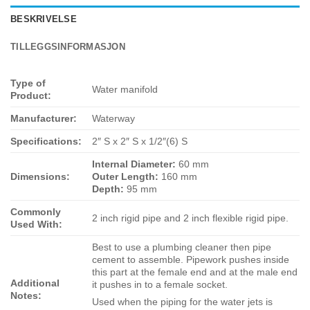
BESKRIVELSE
TILLEGGSINFORMASJON
Type of
Water manifold
Product:
Manufacturer:
Waterway
Specifications:
2″ S x 2″ S x 1/2″(6) S
Internal Diameter:
60 mm
Dimensions:
Outer Length:
160 mm
Depth:
95 mm
Commonly
2 inch rigid pipe and 2 inch flexible rigid pipe.
Used With:
Best to use a plumbing cleaner then pipe
cement to assemble. Pipework pushes inside
this part at the female end and at the male end
Additional
it pushes in to a female socket.
Notes:
Used when the piping for the water jets is