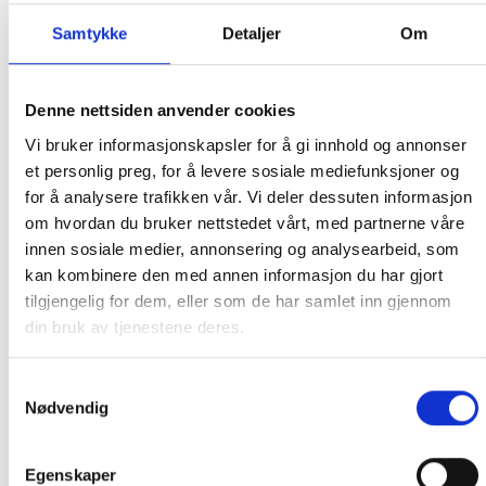
Samtykke
Detaljer
Om
FRAKT PÅ ORDRE 0-1499 kroner:
Pakke til hentested. Velg enten Postnord eller Bring i
handlekurven/checkout. Prisen avhenger av vekt eller volumvekt
Denne nettsiden anvender cookies
på pakken.
Vi bruker informasjonskapsler for å gi innhold og annonser
Produkter som kan knuses eller skades via. transport sendes ikke.
et personlig preg, for å levere sosiale mediefunksjoner og
Kjølevarer sendes heller ikke.
for å analysere trafikken vår. Vi deler dessuten informasjon
Levering på nærmeste post i butikk.
om hvordan du bruker nettstedet vårt, med partnerne våre
Maksmål: 35 kg / 120 x 60 x 60 cm
innen sosiale medier, annonsering og analysearbeid, som
Med Sporing
kan kombinere den med annen informasjon du har gjort
Har du ikke fått noen alternativ på frakt på din pakke så er
tilgjengelig for dem, eller som de har samlet inn gjennom
pakken enten for tung, eller varen har fått frakten fjernet pga.
din bruk av tjenestene deres.
mulig for skade under transport.
Noen produkter selges kun i
butikk, og får derfor kun opp valget klikk & hent. Hør med oss på
Samtykkevalg
91 92 05 91.
Nødvendig
Egenskaper