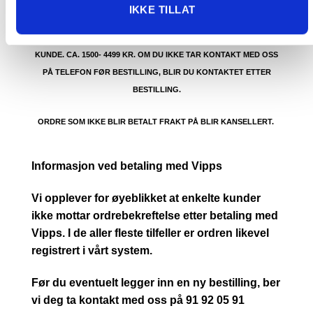
VARENE.
IKKE TILLAT
PRIS AVHENGER AV STØRRELSE PÅ KOLLI OG POSTNUMMER TIL
KUNDE. CA. 1500- 4499 KR. OM DU IKKE TAR KONTAKT MED OSS
PÅ TELEFON FØR BESTILLING, BLIR DU KONTAKTET ETTER
BESTILLING.
ORDRE SOM IKKE BLIR BETALT FRAKT PÅ BLIR KANSELLERT.
Informasjon ved betaling med Vipps
Vi opplever for øyeblikket at enkelte kunder
ikke mottar ordrebekreftelse etter betaling med
Vipps. I de aller fleste tilfeller er ordren likevel
registrert i vårt system.
Før du eventuelt legger inn en ny bestilling, ber
vi deg ta kontakt med oss på 91 92 05 91