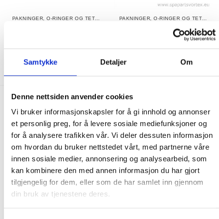
PAKNINGER, O-RINGER OG TETNINGER
PAKNINGER, O-RINGER OG TETNINGER
2 inch Heater O’Ring
2.5 inch Union O-Ring
Gasket (Single)
115.00
kr
120.00
kr
KJØP
KJØP
Samtykke
Detaljer
Om
Denne nettsiden anvender cookies
FRAKT PÅ ORDRE 0-1499 kroner:
Vi bruker informasjonskapsler for å gi innhold og annonser
et personlig preg, for å levere sosiale mediefunksjoner og
Pakke til hentested. Velg enten Postnord eller Bring i
for å analysere trafikken vår. Vi deler dessuten informasjon
handlekurven/checkout. Prisen avhenger av vekt eller volumvekt
om hvordan du bruker nettstedet vårt, med partnerne våre
på pakken.
innen sosiale medier, annonsering og analysearbeid, som
Produkter som kan knuses eller skades via. transport sendes ikke.
kan kombinere den med annen informasjon du har gjort
Kjølevarer sendes heller ikke.
tilgjengelig for dem, eller som de har samlet inn gjennom
Levering på nærmeste post i butikk.
din bruk av tjenestene deres.
Maksmål: 35 kg / 120 x 60 x 60 cm
Med Sporing