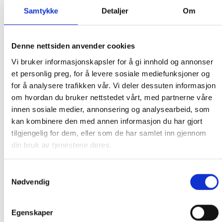
FRAKT PÅ ORDRE 0-1499 kroner:
Samtykke
Detaljer
Om
Pakke til hentested. Velg enten Postnord eller Bring i
handlekurven/checkout. Prisen avhenger av vekt eller volumvekt
Denne nettsiden anvender cookies
på pakken.
Vi bruker informasjonskapsler for å gi innhold og annonser
Produkter som kan knuses eller skades via. transport sendes ikke.
et personlig preg, for å levere sosiale mediefunksjoner og
Kjølevarer sendes heller ikke.
for å analysere trafikken vår. Vi deler dessuten informasjon
Levering på nærmeste post i butikk.
om hvordan du bruker nettstedet vårt, med partnerne våre
Maksmål: 35 kg / 120 x 60 x 60 cm
innen sosiale medier, annonsering og analysearbeid, som
Med Sporing
kan kombinere den med annen informasjon du har gjort
Har du ikke fått noen alternativ på frakt på din pakke så er
tilgjengelig for dem, eller som de har samlet inn gjennom
pakken enten for tung, eller varen har fått frakten fjernet pga.
din bruk av tjenestene deres.
mulig for skade under transport.
Noen produkter selges kun i
butikk, og får derfor kun opp valget klikk & hent. Hør med oss på
Samtykkevalg
91 92 05 91.
Nødvendig
Egenskaper