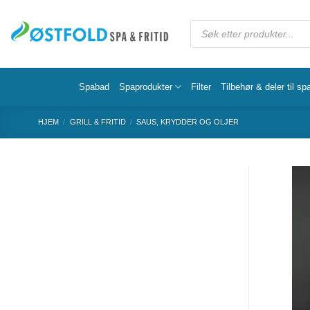
Spabad
Spaprodukter
Filter
Tilbehør & deler til sp
HJEM
/
GRILL & FRITID
/
SAUS, KRYDDER OG OLJER