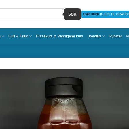
SØK
1,500.00
KR
IGJEN TIL GRATIS
a
Grill & Fritid
Pizzakurs & Vannkjemi kurs
Utemiljø
Nyheter
V