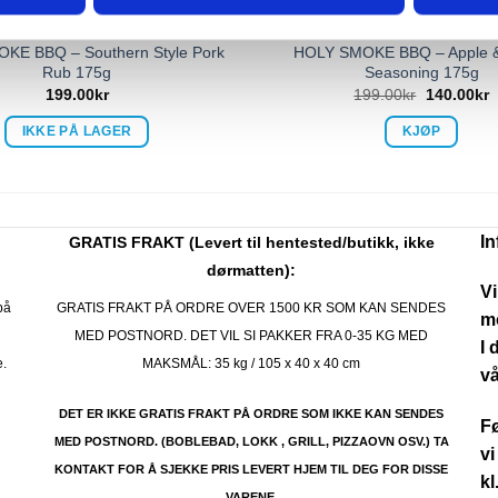
AUS, KRYDDER OG OLJER
SAUS, KRYDDER OG OLJ
KE BBQ – Southern Style Pork
HOLY SMOKE BBQ – Apple 
Rub 175g
Seasoning 175g
199.00
kr
199.00
kr
140.00
kr
IKKE PÅ LAGER
KJØP
I
GRATIS FRAKT (Levert til hentested/butikk, ikke
dørmatten):
Vi
på
GRATIS FRAKT PÅ ORDRE OVER 1500 KR SOM KAN SENDES
mo
MED POSTNORD. DET VIL SI PAKKER FRA 0-35 KG MED
I 
e.
MAKSMÅL:
35 kg / 105 x 40 x 40 cm
vå
DET ER IKKE GRATIS FRAKT PÅ ORDRE SOM IKKE KAN SENDES
Fø
MED POSTNORD. (BOBLEBAD, LOKK , GRILL, PIZZAOVN OSV.) TA
vi
KONTAKT FOR Å SJEKKE PRIS LEVERT HJEM TIL DEG FOR DISSE
kl
VARENE.