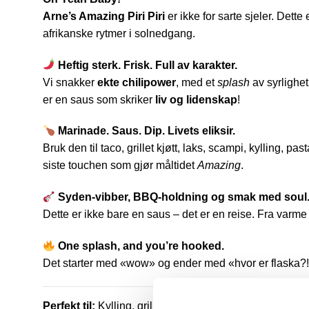
Arne’s Amazing Piri Piri
er ikke for sarte sjeler. Det
afrikanske rytmer i solnedgang.
Heftig sterk. Frisk. Full av karakter.
Vi snakker
ekte chilipower
, med et
splash
av syrlighet
er en saus som skriker
liv og lidenskap
!
Marinade. Saus. Dip. Livets eliksir.
Bruk den til taco, grillet kjøtt, laks, scampi, kylling, pas
siste touchen som gjør måltidet
Amazing
.
Syden-vibber, BBQ-holdning og smak med soul
Dette er ikke bare en saus – det er en reise. Fra varme
One splash, and you’re hooked.
Det starter med «wow» og ender med «hvor er flaska?!»
Perfekt til:
Kylling, grillkjøtt, taco, pizza, scampi, laks