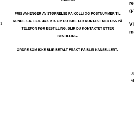
re
.
g
PRIS AVHENGER AV STØRRELSE PÅ KOLLI OG POSTNUMMER TIL
KUNDE. CA. 1500- 4499 KR. OM DU IKKE TAR KONTAKT MED OSS PÅ
91
Vi
TELEFON FØR BESTILLING, BLIR DU KONTAKTET ETTER
me
BESTILLING.
ORDRE SOM IKKE BLIR BETALT FRAKT PÅ BLIR KANSELLERT.
B
A