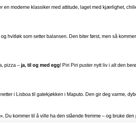
te er en moderne klassiker med attitude, laget med kjærlighet, c
 og hvitløk som setter balansen. Den biter først, men så kommer
ta, pizza –
ja, til og med egg
! Piri Piri puster nytt liv i alt den
.
 netter i Lisboa til gatekjøkken i Maputo. Den gir deg varme, dy
. Du kommer til å ville ha den stående fremme – og bruke den p
, pasta, grønnsaker og egg. You name it – Piri Piri fikser det.