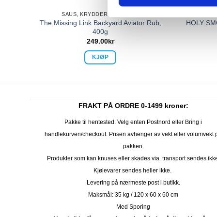
SAUS, KRYDDER OG OLJER
S
e
The Missing Link Backyard Aviator Rub,
HOLY SMO
400g
249.00
kr
KJØP
FRAKT PÅ ORDRE 0-1499 kroner:
Pakke til hentested. Velg enten Postnord eller Bring i
handlekurven/checkout. Prisen avhenger av vekt eller volumvekt 
pakken.
Produkter som kan knuses eller skades via. transport sendes ikk
Kjølevarer sendes heller ikke.
Levering på nærmeste post i butikk.
Maksmål: 35 kg / 120 x 60 x 60 cm
Med Sporing