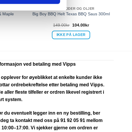
ER
SAUS, KRYDDER OG OLJER
& Maple
Big Boy BBQ Helt Texas BBQ Saus 300ml
149.00
kr
104.00
kr
IKKE PÅ LAGER
nformasjon ved betaling med Vipps
 opplever for øyeblikket at enkelte kunder ikke
ttar ordrebekreftelse etter betaling med Vipps.
de aller fleste tilfeller er ordren likevel registrert i
rt system.
r du eventuelt legger inn en ny bestilling, ber
 deg ta kontakt med oss på 91 92 05 91 mellom
. 10:00–17:00. Vi sjekker gjerne om ordren er