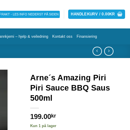
HANDLEKURV /
0.00
KR
 FRAKT - LES INFO NEDERST PÅ SIDEN
annkjemi – hjelp & veiledning
Kontakt oss
Finansiering
Arne´s Amazing Piri
Piri Sauce BBQ Saus
500ml
199.00
kr
Kun 1 på lager