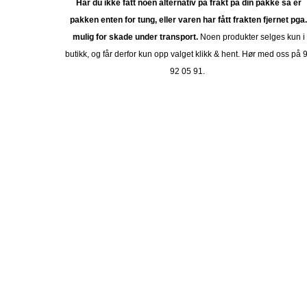
Har du ikke fått noen alternativ på frakt på din pakke så er
pakken enten for tung, eller varen har fått frakten fjernet pga
mulig for skade under transport.
Noen produkter selges kun i
butikk, og får derfor kun opp valget klikk & hent. Hør med oss på 
92 05 91.