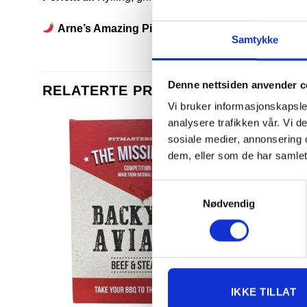
Arne’s Amazing Piri Piri – Heftig, hetere, helt fa
Samtykke
Denne nettsiden anvender c
RELATERTE PRODUKTER
Vi bruker informasjonskapsler
analysere trafikken vår. Vi 
sosiale medier, annonsering 
dem, eller som de har samlet
Samtykkevalg
Nødvendig
IKKE TILLAT