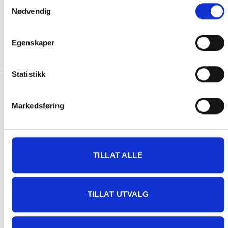
Samtykkevalg
Pit Boss Kansas City BBQ
Missing Link Veggie Shake
Nødvendig
Rub
Seasoning 700 g
299.00
kr
298.00
kr
150.00
kr
Egenskaper
KJØP
KJØP
Statistikk
FRAKT PÅ ORDRE 0-1499 kroner:
Markedsføring
Pakke til hentested. Velg enten Postnord eller Bring i
handlekurven/checkout. Prisen avhenger av vekt eller volumvekt
på pakken.
Produkter som kan knuses eller skades via. transport sendes ikke.
TILLAT ALLE
Kjølevarer sendes heller ikke.
Levering på nærmeste post i butikk.
Maksmål: 35 kg / 120 x 60 x 60 cm
TILLAT UTVALG
Med Sporing
Har du ikke fått noen alternativ på frakt på din pakke så er
pakken enten for tung, eller varen har fått frakten fjernet pga.