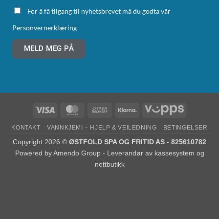
For å få tilgang til nyhetsbrevet må du godta vår
Personvernerklæring
MELD MEG PÅ
KONTAKT
VANNKJEMI – HJELP & VEILEDNING
BETINGELSER
Copyright 2026 ©
ØSTFOLD SPA OG FRITID AS - 825610782
Powered by
Amendo Group - Leverandør av kassesystem og
nettbutikk