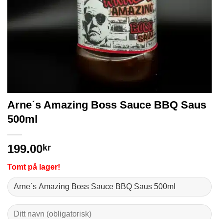
Arne´s Amazing Boss Sauce BBQ Saus
500ml
199.00
kr
Tomt på lager!